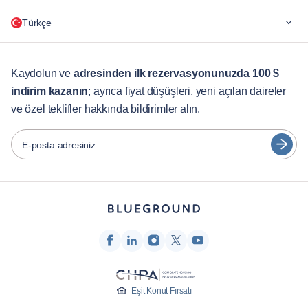
Neden Blueground
Türkçe
Şirketler için
Öğrenciler İçin
English
Müşteri Hizmetleri
Kaydolun ve
adresinden ilk rezervasyonunuzda 100 $
indirim kazanın
; ayrıca fiyat düşüşleri, yeni açılan daireler
Şehir Rehberleri
Português
ve özel teklifler hakkında bildirimler alın.
日本語
Ortaklar
Español
E-posta adresiniz
Mobilyalı kiralama operatörleri
Français
Ev sahipleri
Türkçe
Franchise ortakları
Emlak komisyoncuları
Deutsch
Etkileyenler ve iştirakler
한국어
Şirket
Eşit Konut Fırsatı
Hakkımızda