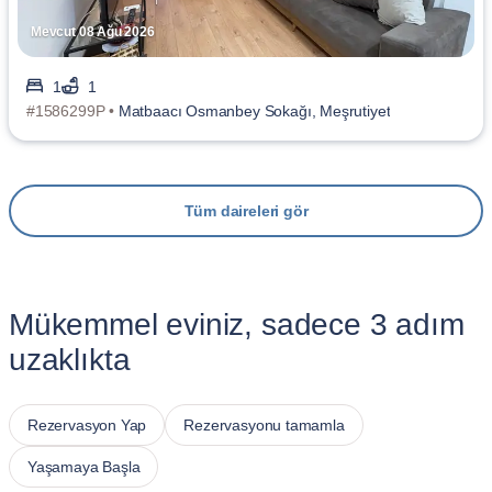
Mevcut 08 Ağu 2026
1
1
#1586299P •
Matbaacı Osmanbey Sokağı, Meşrutiyet
Tüm daireleri gör
Mükemmel eviniz, sadece 3 adım
uzaklıkta
Rezervasyon Yap
Rezervasyonu tamamla
Yaşamaya Başla