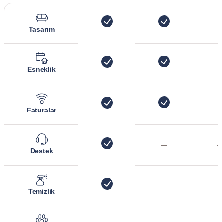
Tasarım
Esneklik
Faturalar
—
Destek
—
Temizlik