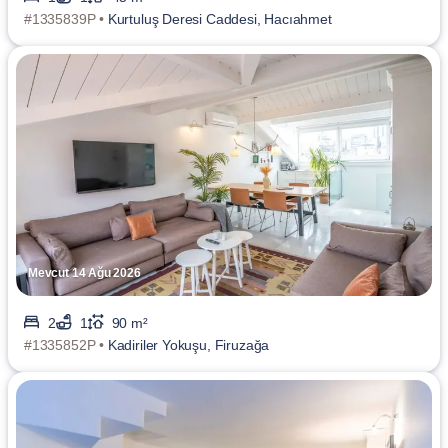
#1335839P •
Kurtuluş Deresi Caddesi, Hacıahmet
Mevcut 14 Ağu 2026
2
1
90 m²
#1335852P •
Kadiriler Yokuşu, Firuzağa