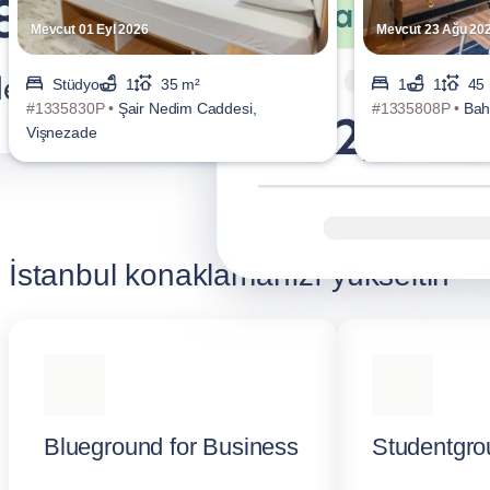
Mevcut 01 Eyl 2026
Mevcut 23 Ağu 20
Stüdyo
1
35 m²
1
1
45
#1335830P •
Şair Nedim Caddesi,
#1335808P •
Bah
Vişnezade
İstanbul konaklamanızı yükseltin
Blueground for Business
Studentgro