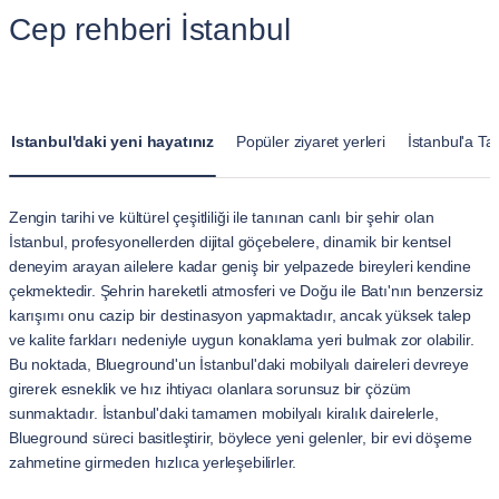
Cep rehberi İstanbul
Istanbul'daki yeni hayatınız
Popüler ziyaret yerleri
İstanbul'a T
Zengin tarihi ve kültürel çeşitliliği ile tanınan canlı bir şehir olan
İstanbul, profesyonellerden dijital göçebelere, dinamik bir kentsel
deneyim arayan ailelere kadar geniş bir yelpazede bireyleri kendine
çekmektedir. Şehrin hareketli atmosferi ve Doğu ile Batı'nın benzersiz
karışımı onu cazip bir destinasyon yapmaktadır, ancak yüksek talep
ve kalite farkları nedeniyle uygun konaklama yeri bulmak zor olabilir.
Bu noktada, Blueground'un İstanbul'daki mobilyalı daireleri devreye
girerek esneklik ve hız ihtiyacı olanlara sorunsuz bir çözüm
sunmaktadır. İstanbul'daki tamamen mobilyalı kiralık dairelerle,
Blueground süreci basitleştirir, böylece yeni gelenler, bir evi döşeme
zahmetine girmeden hızlıca yerleşebilirler.