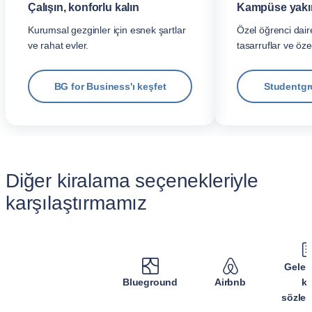
Çalışın, konforlu kalın
Kampüse yakın,
Kurumsal gezginler için esnek şartlar
Özel öğrenci daire
ve rahat evler.
tasarruflar ve öze
BG for Business'ı keşfet
Studentgr
Diğer kiralama seçenekleriyle
karşılaştırmamız
Gelen
Blueground
Airbnb
ki
sözleş