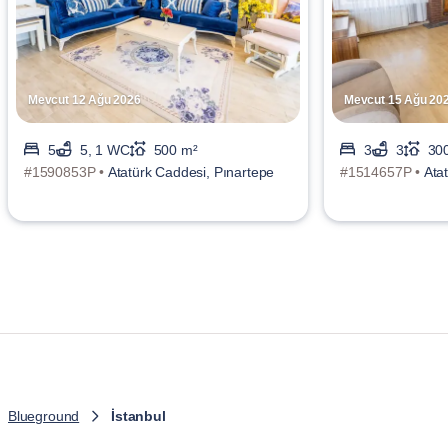
Mevcut 12 Ağu 2026
Mevcut 15 Ağu 20
5
5, 1 WC
500 m²
3
3
30
#1590853P •
Atatürk Caddesi, Pınartepe
#1514657P •
Ata
Blueground
İstanbul