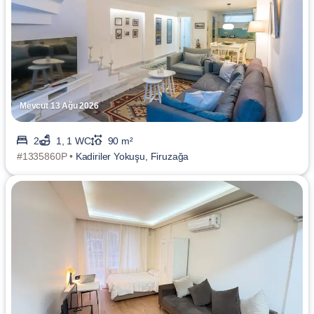
Mevcut 13 Ağu 2026
2
1, 1 WC
90 m²
#1335860P •
Kadiriler Yokuşu, Firuzağa