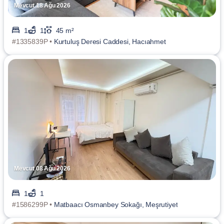
Mevcut 18 Ağu 2026
1
1
45 m²
#1335839P •
Kurtuluş Deresi Caddesi, Hacıahmet
Mevcut 08 Ağu 2026
1
1
#1586299P •
Matbaacı Osmanbey Sokağı, Meşrutiyet