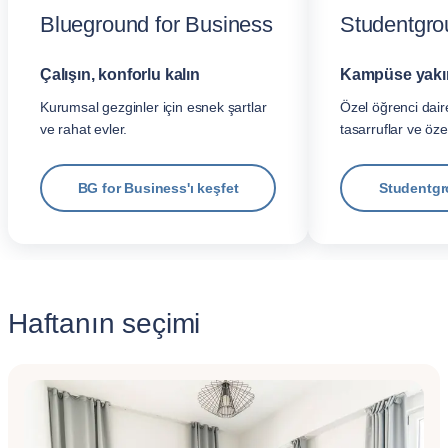
Blueground for Business
Studentgro
Çalışın, konforlu kalın
Kampüse yakın,
Kurumsal gezginler için esnek şartlar
Özel öğrenci daire
ve rahat evler.
tasarruflar ve öze
BG for Business'ı keşfet
Studentgr
Haftanın seçimi