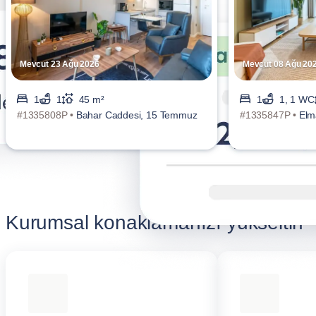
Mevcut 23 Ağu 2026
Mevcut 08 Ağu 20
1
1
45 m²
1
1, 1 WC
#1335808P •
Bahar Caddesi, 15 Temmuz
#1335847P •
Elm
Kurumsal konaklamanızı yükseltin