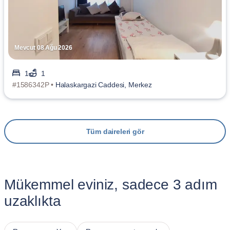
Mevcut 08 Ağu 2026
1
1
#1586342P •
Halaskargazi Caddesi, Merkez
Tüm daireleri gör
Mükemmel eviniz, sadece 3 adım
uzaklıkta