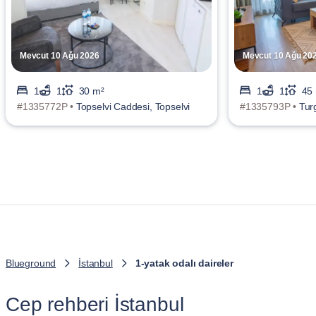
Mevcut 10 Ağu 2026
Mevcut 10 Ağu 20
1
1
30 m²
1
1
45
#1335772P •
Topselvi Caddesi, Topselvi
#1335793P •
Tur
Blueground
İstanbul
1-yatak odalı daireler
Cep rehberi İstanbul