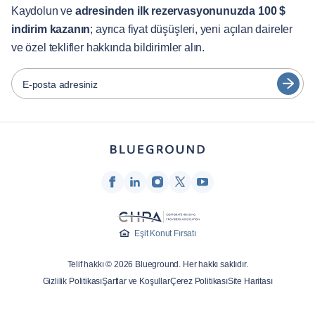
English
Müşteri Hizmetleri
Kaydolun ve
adresinden ilk rezervasyonunuzda 100 $
indirim kazanın
; ayrıca fiyat düşüşleri, yeni açılan daireler
Şehir Rehberleri
Português
ve özel teklifler hakkında bildirimler alın.
日本語
Ortaklar
Español
E-posta adresiniz
Mobilyalı kiralama operatörleri
Français
Ev sahipleri
Türkçe
Franchise ortakları
Emlak komisyoncuları
Deutsch
Etkileyenler ve iştirakler
한국어
Şirket
Eşit Konut Fırsatı
Hakkımızda
Telif hakkı © 2026 Blueground. Her hakkı saklıdır.
Kariyer
Gizlilik Politikası
Şartlar ve Koşullar
Çerez Politikası
Site Haritası
Basın
Blueprint Blog