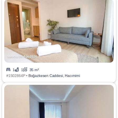
Mevcut 08 Ağu 2026
1
1
35 m²
#1502864P •
Boğazkesen Caddesi, Hacımimi