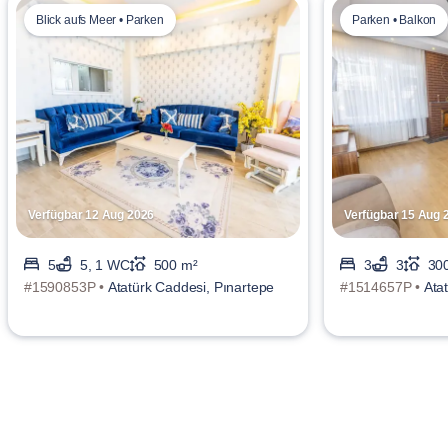
Blick aufs Meer • Parken
Parken • Balkon
Verfügbar 12 Aug 2026
Verfügbar 15 Aug 
5
5, 1 WC
500 m²
3
3
30
#1590853P •
Atatürk Caddesi, Pınartepe
#1514657P •
Ata