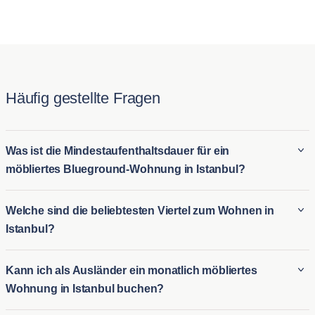
Häufig gestellte Fragen
Was ist die Mindestaufenthaltsdauer für ein
möbliertes Blueground-Wohnung in Istanbul?
Der Mindestaufenthalt für ein Blueground möbliertes Wohnung
Welche sind die beliebtesten Viertel zum Wohnen in
in Istanbul beträgt in der Regel 3 Nacht. Dies macht es ideal
Istanbul?
für sowohl langfristige möblierte Vermietungen in Istanbul als
auch für kurzfristige Wohnmöglichkeiten für diejenigen, die
Einige der beliebtesten Viertel in Istanbul sind:
Kann ich als Ausländer ein monatlich möbliertes
eine vorübergehende Unterkunft benötigen. Ob Sie umziehen
Wohnung in Istanbul buchen?
oder für einen längeren Zeitraum zu Besuch sind, die
Beyoğlu
ist bekannt für sein reiches kulturelles Erbe, sein
Flexibilität von Blueground passt sich verschiedenen
pulsierendes Nachtleben und seine historische Architektur,