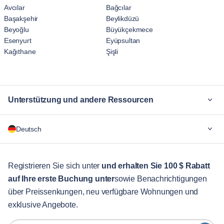
Avcılar
Bağcılar
Başakşehir
Beylikdüzü
Beyoğlu
Büyükçekmece
Esenyurt
Eyüpsultan
Kağıthane
Şişli
Unterstützung und andere Ressourcen
Warum Blueground
Deutsch
Für Unternehmen
Für Studenten
English
Gästebetreuung
Registrieren Sie sich unter
und erhalten Sie 100 $ Rabatt
auf Ihre erste Buchung unter
sowie Benachrichtigungen
Stadt-Guide
Português
über Preissenkungen, neu verfügbare Wohnungen und
日本語
exklusive Angebote.
Partner
Español