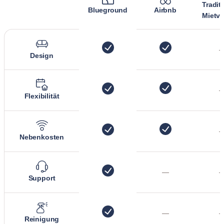
Tradit
Blueground
Airbnb
Mietve
Design
Flexibilität
Nebenkosten
—
Support
—
Reinigung