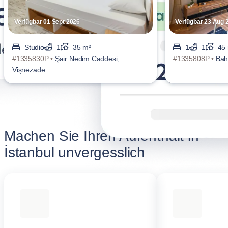
Verfügbar 01 Sept 2026
Verfügbar 23 Aug 
Studio
1
35 m²
1
1
45
#1335830P •
Şair Nedim Caddesi,
#1335808P •
Bah
Vişnezade
Machen Sie Ihren Aufenthalt in
İstanbul unvergesslich