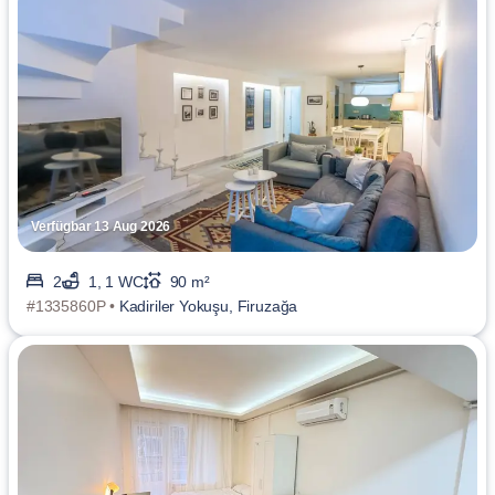
Verfügbar 13 Aug 2026
2
1, 1 WC
90 m²
#1335860P •
Kadiriler Yokuşu, Firuzağa