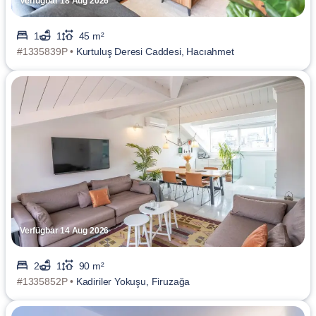
Verfügbar 18 Aug 2026
1
1
45 m²
#1335839P •
Kurtuluş Deresi Caddesi, Hacıahmet
Verfügbar 14 Aug 2026
2
1
90 m²
#1335852P •
Kadiriler Yokuşu, Firuzağa