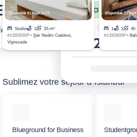
Disponible 01 sept. 2026
Disponible 23 août
Studio
1
35 m²
1
1
45
#1335830P •
Şair Nedim Caddesi,
#1335808P •
Bah
Vişnezade
Sublimez votre séjour à İstanbul
Blueground for Business
Studentgro