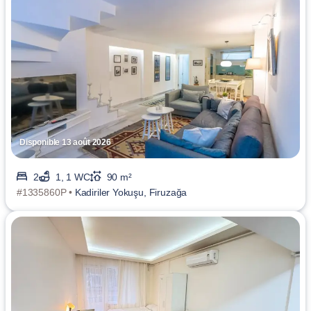
Disponible 13 août 2026
2
1, 1 WC
90 m²
#1335860P •
Kadiriler Yokuşu, Firuzağa