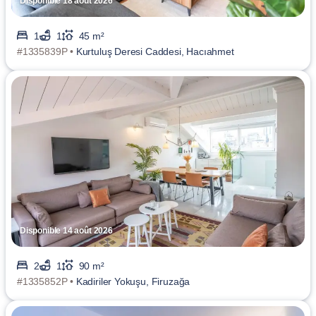
Disponible 18 août 2026
1
1
45 m²
#1335839P •
Kurtuluş Deresi Caddesi, Hacıahmet
Disponible 14 août 2026
2
1
90 m²
#1335852P •
Kadiriler Yokuşu, Firuzağa