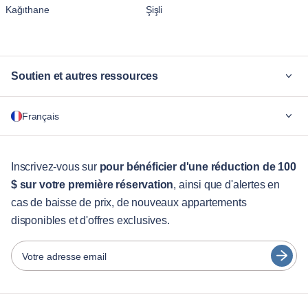
Kağıthane
Şişli
Soutien et autres ressources
Pourquoi Blueground
Français
Pour les entreprises
Pour les étudiants
English
Services aux visiteurs
Inscrivez-vous sur
pour bénéficier d'une réduction de 100
$ sur votre première réservation
, ainsi que d'alertes en
Guides des villes
Português
cas de baisse de prix, de nouveaux appartements
日本語
disponibles et d'offres exclusives.
Partenaires
Español
Opérateurs de location de meubles
Votre adresse email
Français
Propriétaires
Türkçe
Partenaires de franchise