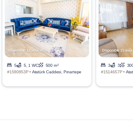
Disponible 12 août 2026
Disponible 15 août
5
5, 1 WC
500 m²
3
3
30
#1590853P •
Atatürk Caddesi, Pınartepe
#1514657P •
Ata