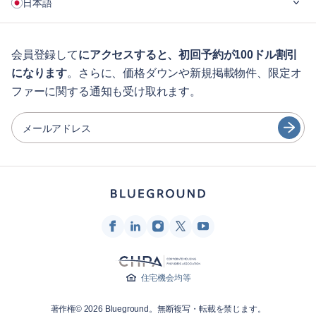
日本語
企業向け
学生の方へ
English
ゲスト向け特典サービス
会員登録して
にアクセスすると、初回予約が100ドル割引
になります
。さらに、価格ダウンや新規掲載物件、限定オ
シティガイド
Português
ファーに関する通知も受け取れます。
日本語
パートナー
Español
メールアドレス
家具レンタル事業者
Français
家主
Türkçe
フランチャイズ・パートナー
不動産ブローカー
Deutsch
インフルエンサー＆アフィリエイト
한국어
Blueground
住宅機会均等
会社概要
著作権© 2026 Blueground。無断複写・転載を禁じます。
採用情報