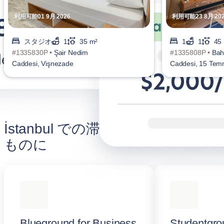
利用可能01 9月 2026
利用可能23 8月 20
スタジオ
1
35 m²
1
1
45
#1335830P •
Şair Nedim
#1335808P •
Bah
Caddesi, Vişnezade
Caddesi, 15 Te
İstanbul での滞在をより充実した
ものに
Blueground for Business
Studentgro