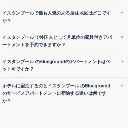
Bluegroundのイスタンブール の家具付き賃貸アパートは、
イスタンブールで最も人気のある居住地区はどこです
通常最低3 泊の滞在が必要です。そのため、イスタンブール
か？
の長期家具付き賃貸にも、短期滞在用の一時的な住居にも最
適です。引っ越しや長期滞在の訪問など、さまざまな滞在期
イスタンブールで最も人気のある地域のいくつかは次の通り
イスタンブール で外国人として月単位の家具付きアパ
間に対応する柔軟性があります。
です:
ートメントを予約できますか？
Beyoğlu
は、その豊かな文化遺産、活気あるナイトライ
外国人でも、Bluegroundを利用すればイスタンブール の月
イスタンブール のBluegroundのアパートメントはペ
フ、歴史的建築物で知られており、アート愛好家や社交家
極アパート賃貸を簡単に予約できます。ビジネスやレジャー
ット可ですか？
の中心地となっています。
のためにイスタンブール の仮住まいを探している方に、柔軟
Kadıköy
は、賑やかな市場、多様な食事の選択肢、そして
で便利な一時的な住居を提供します。初めての街でも、長期
Bluegroundの多くのイスタンブール の賃貸アパートはペッ
風光明媚なウォーターフロントがあり、伝統と現代の融合
ホテルに宿泊するのとイスタンブール のBlueground
の契約なしで快適な家具付き住宅に簡単に入居できます。
ト可で、愛犬や愛猫と一緒に快適な生活を送ることができま
を楽しむ人々を魅了しています。
のサービスアパートメントに宿泊する違いは何です
す。イスタンブール のペット可アパートは、ペットに適した
Nişantaşı
は、高級ブティック、エレガントなカフェ、洗
か？
公園や設備の近くに位置する物件が多く、ペットオーナーが
練されたライフスタイルを特徴とし、高級な都市体験を求
安心して利用できる明確なポリシーを提供しています。
ホテル滞在とBluegroundのイスタンブール のサービス付き
める人に最適です。
アパートの最大の違いは、快適さと広さです。通常のホテル
Beşiktaş
は、中心に位置し、活気のあるコミュニティ、
の部屋とは異なり、Bluegroundのイスタンブール の月単位