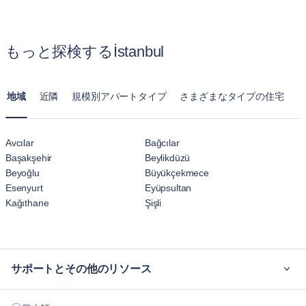
ボスポラス海峡への近接性により、便利さと景観の美しさ
賃貸アパートはキッチン、リビングルーム、複数のベッドル
が絶妙に混じり合っています。
ームが揃った完全な住まいを提供します。長期滞在向けに設
もっと探検するİstanbul
計されており、一時的なホテル宿泊以上に自宅のようにくつ
ろげます。
地域
近隣
規模別アパートタイプ
さまざまなタイプの住宅
Avcılar
Bağcılar
Başakşehir
Beylikdüzü
Beyoğlu
Büyükçekmece
Esenyurt
Eyüpsultan
Kağıthane
Şişli
サポートとその他のリソース
ご利用の流れ