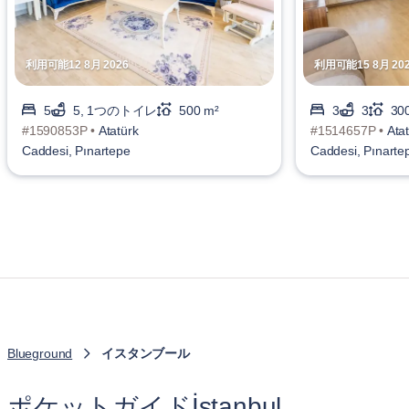
利用可能12 8月 2026
利用可能15 8月 20
5
5, 1つのトイレ
500 m²
3
3
30
#1590853P •
Atatürk
#1514657P •
Ata
Caddesi, Pınartepe
Caddesi, Pınarte
Blueground
イスタンブール
ポケットガイドİstanbul