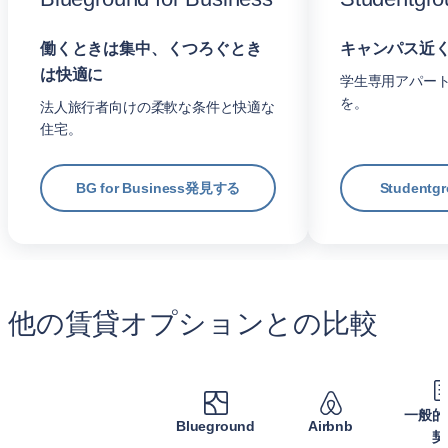
働くときは集中、くつろぐとき
キャンパス近
は快適に
学生専用アパー
を。
法人旅行者向けの柔軟な条件と快適な
住宅。
BG for Business発見する
Student
他の賃貸オプションとの比較
一般的
Blueground
Airbnb
契