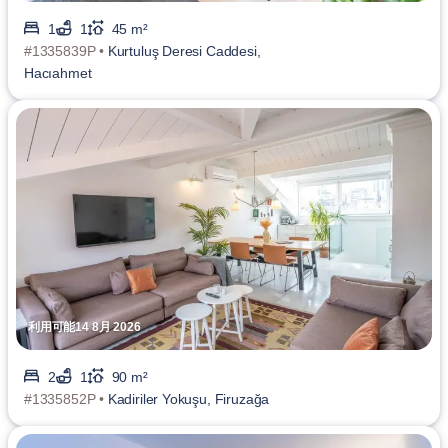
1
1
45 m²
#1335839P •
Kurtuluş Deresi Caddesi,
Hacıahmet
利用可能14 8月 2026
2
1
90 m²
#1335852P •
Kadiriler Yokuşu, Firuzağa