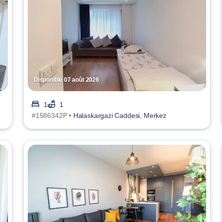
Disponible 07 août 2026
1
1
#1586342P •
Halaskargazi Caddesi, Merkez