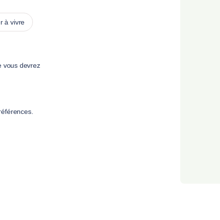
 à vivre
e vous devrez
références.