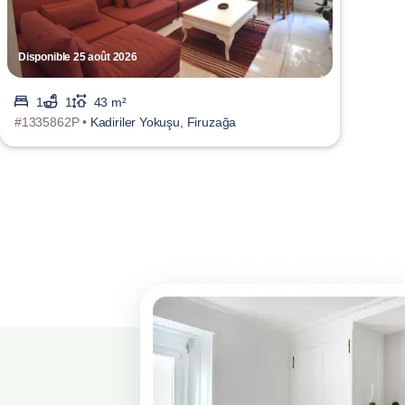
Disponible 25 août 2026
1
1
43 m²
#1335862P •
Kadiriler Yokuşu, Firuzağa