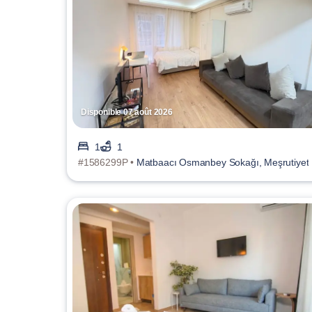
Disponible 07 août 2026
1
1
#1586299P •
Matbaacı Osmanbey Sokağı, Meşrutiyet