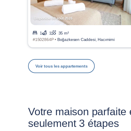
Disponible 08 août 2026
1
1
35 m²
#1502864P •
Boğazkesen Caddesi, Hacımimi
Voir tous les appartements
Votre maison parfaite
seulement 3 étapes