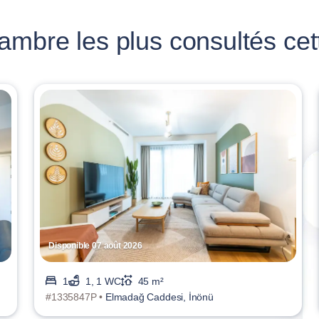
mbre les plus consultés cet
Disponible 07 août 2026
1
1, 1 WC
45 m²
#1335847P •
Elmadağ Caddesi, İnönü