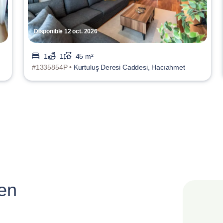
Disponible 12 oct. 2026
1
1
45 m²
#1335854P •
Kurtuluş Deresi Caddesi, Hacıahmet
 en