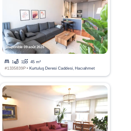
Disponible 09 août 2026
1
1
45 m²
#1335839P •
Kurtuluş Deresi Caddesi, Hacıahmet