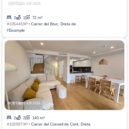
利用可能31 8月 2026
2
1
72 m²
#1054459P •
Carrer del Bruc, Dreta de
l'Eixample
利用可能01 9月 2026
2
2
140 m²
#1029873P •
Carrer del Consell de Cent, Dreta