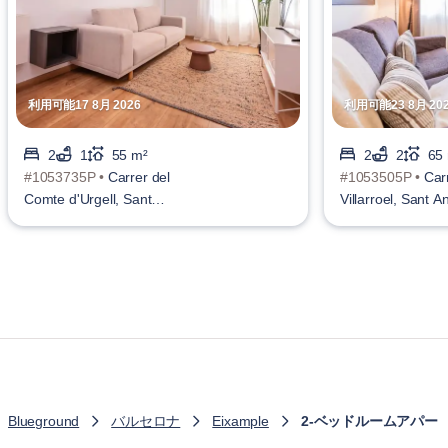
利用可能17 8月 2026
利用可能23 8月 20
2
1
55 m²
2
2
65
#1053735P •
Carrer del
#1053505P •
Car
Comte d'Urgell, Sant
Villarroel, Sant A
Antoni
Blueground
バルセロナ
Eixample
2-ベッドルームアパー