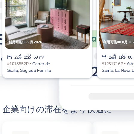
利用可能08 9月 2026
利用可能08 8月 20
2
2
69 m²
2
1
80
#1013552P •
Carrer de
#1251716P •
Avi
Sicília, Sagrada Família
Sarrià, La Nova 
de l'Eixample
企業向けの滞在をより快適に