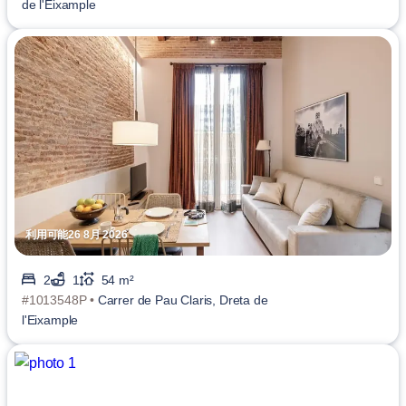
de l'Eixample
利用可能26 8月 2026
2
1
54 m²
#1013548P •
Carrer de Pau Claris, Dreta de
l'Eixample