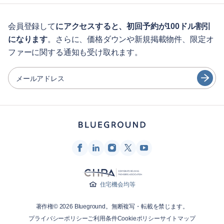
学生の方へ
English
ゲスト向け特典サービス
会員登録して
にアクセスすると、初回予約が100ドル割引
になります
。さらに、価格ダウンや新規掲載物件、限定オ
シティガイド
Português
ファーに関する通知も受け取れます。
日本語
パートナー
Español
メールアドレス
家具レンタル事業者
Français
家主
Türkçe
フランチャイズ・パートナー
不動産ブローカー
Deutsch
インフルエンサー＆アフィリエイト
한국어
Blueground
住宅機会均等
会社概要
著作権© 2026 Blueground。無断複写・転載を禁じます。
採用情報
プライバシーポリシー
ご利用条件
Cookieポリシー
サイトマップ
ニュースルーム