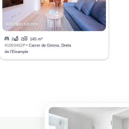
利用可能01 9月 2026
2
2
145 m²
#1053462P •
Carrer de Girona, Dreta
de l'Eixample