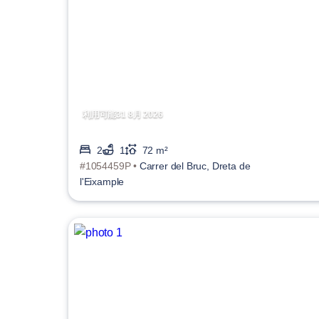
利用可能31 8月 2026
2
1
72 m²
#1054459P •
Carrer del Bruc, Dreta de
l'Eixample