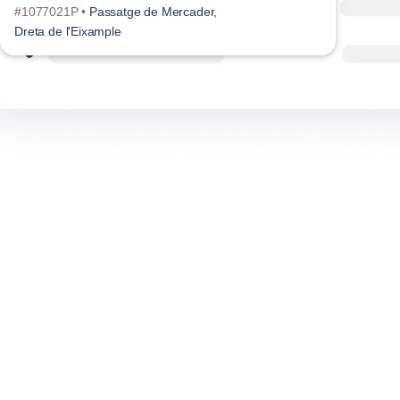
#1077021P •
Passatge de Mercader,
#107
Dreta de l'Eixample
Conc