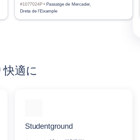
#1077024P •
Passatge de Mercader,
Dreta de l'Eixample
り快適に
Studentground