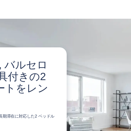
ple, バルセロ
具付きの2
ートをレン
在および長期滞在に対応した2 ベッドル