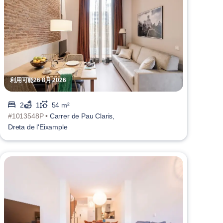
利用可能26 8月 2026
2
1
54 m²
#1013548P •
Carrer de Pau Claris,
Dreta de l'Eixample