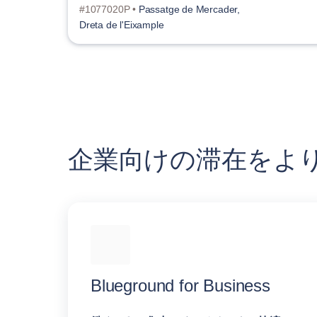
#1077020P •
Passatge de Mercader,
Dreta de l'Eixample
企業向けの滞在をよ
Blueground for Business