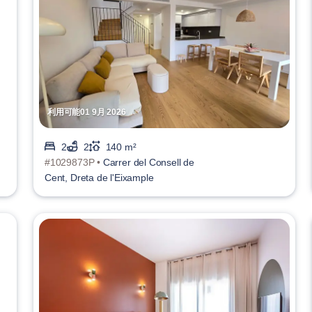
利用可能01 9月 2026
2
2
140 m²
#1029873P •
Carrer del Consell de
Cent, Dreta de l'Eixample