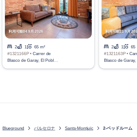
利用可能04 9月 2026
利用可能21 9月 20
2
1
65 m²
2
1
65
#1321166P •
Carrer de
#1321163P •
Car
Blasco de Garay, El Poble-
Blasco de Garay, 
sec
sec
Blueground
バルセロナ
Sants-Montjuïc
2-ベッドルーム