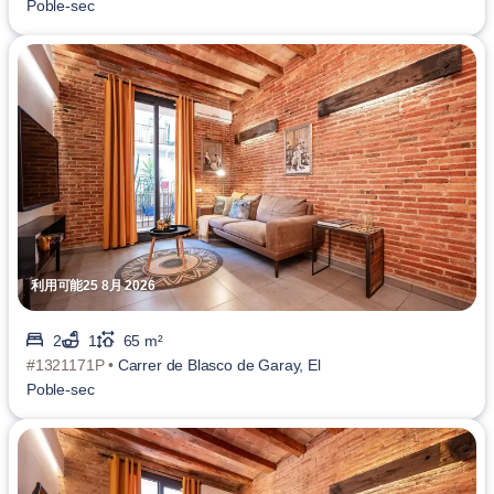
Poble-sec
利用可能25 8月 2026
2
1
65 m²
#1321171P •
Carrer de Blasco de Garay, El
Poble-sec