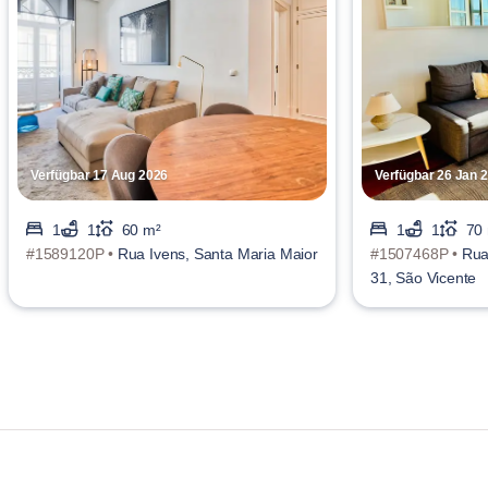
Verfügbar 17 Aug 2026
Verfügbar 26 Jan 
1
1
60 m²
1
1
70
#1589120P •
Rua Ivens, Santa Maria Maior
#1507468P •
Rua
31, São Vicente