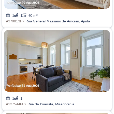
Verfügbar 20 Aug 2026
1
1
60 m²
#370013P •
Rua General Massano de Amorim, Ajuda
Verfügbar 31 Aug 2026
1
1
#1375446P •
Rua da Boavista, Misericórdia