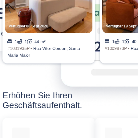
Verfügbar 08 Sept 2026
Verfügbar 19 Sept
1
1
44 m²
1
1
40
#1031935P •
Rua Vítor Cordon, Santa
#1009873P •
Rua
Maria Maior
Erhöhen Sie Ihren
Geschäftsaufenthalt.