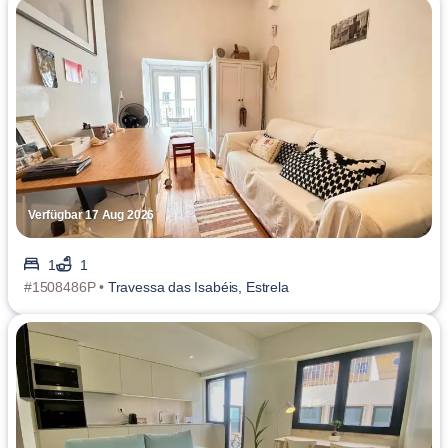
Verfügbar 17 Aug 2026
1
1
#1508486P •
Travessa das Isabéis, Estrela