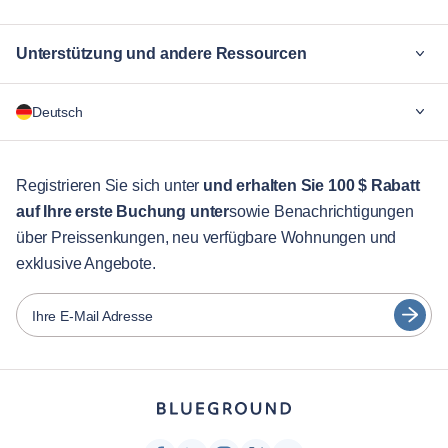
Unterstützung und andere Ressourcen
Warum Blueground
Deutsch
Für Unternehmen
Für Studenten
English
Gästebetreuung
Registrieren Sie sich unter
und erhalten Sie 100 $ Rabatt
auf Ihre erste Buchung unter
sowie Benachrichtigungen
Stadt-Guide
Português
über Preissenkungen, neu verfügbare Wohnungen und
日本語
exklusive Angebote.
Partner
Español
Vermieter von Möbeln
Ihre E-Mail Adresse
Français
Vermieter
Türkçe
Franchise-Partner
Immobilienmakler
Deutsch
Beeinflusser & Affiliates
한국어