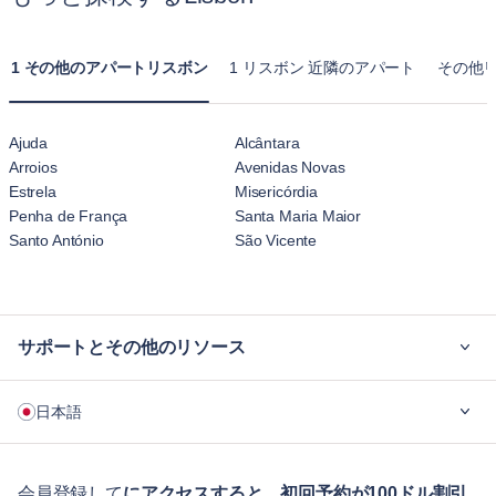
1 その他のアパートリスボン
1 リスボン 近隣のアパート
その他リ
Ajuda
Alcântara
Arroios
Avenidas Novas
Estrela
Misericórdia
Penha de França
Santa Maria Maior
Santo António
São Vicente
サポートとその他のリソース
ご利用の流れ
日本語
企業向け
学生の方へ
English
ゲスト向け特典サービス
会員登録して
にアクセスすると、初回予約が100ドル割引