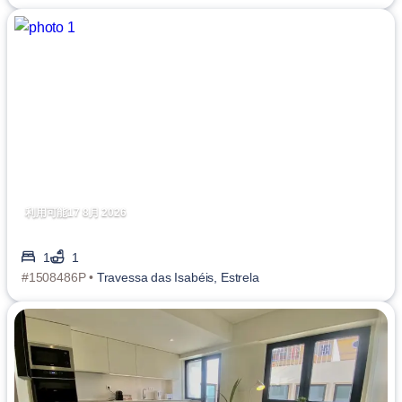
利用可能17 8月 2026
1
1
#1508486P •
Travessa das Isabéis, Estrela