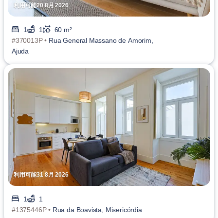
利用可能20 8月 2026
1
1
60 m²
#370013P •
Rua General Massano de Amorim,
Ajuda
利用可能31 8月 2026
1
1
#1375446P •
Rua da Boavista, Misericórdia