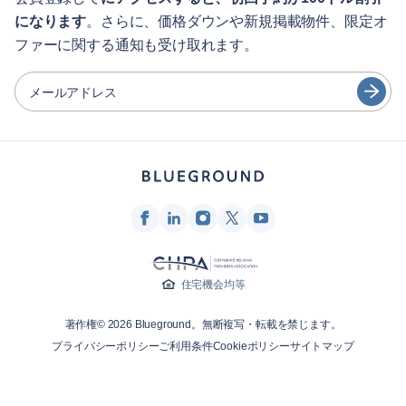
になります
。さらに、価格ダウンや新規掲載物件、限定オ
シティガイド
Português
ファーに関する通知も受け取れます。
日本語
パートナー
Español
メールアドレス
家具レンタル事業者
Français
家主
Türkçe
フランチャイズ・パートナー
不動産ブローカー
Deutsch
インフルエンサー＆アフィリエイト
한국어
Blueground
住宅機会均等
会社概要
著作権© 2026 Blueground。無断複写・転載を禁じます。
採用情報
プライバシーポリシー
ご利用条件
Cookieポリシー
サイトマップ
ニュースルーム
Blueprintブログ