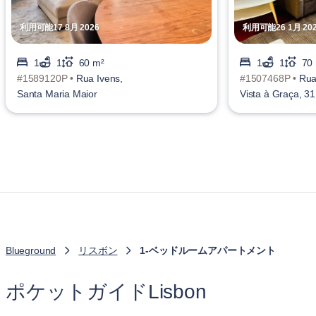
利用可能17 8月 2026
利用可能26 1月 20
1
1
60 m²
1
1
70
#1589120P •
Rua Ivens,
#1507468P •
Rua
Santa Maria Maior
Vista à Graça, 31
Vicente
Blueground
リスボン
1-ベッドルームアパートメント
ポケットガイドLisbon