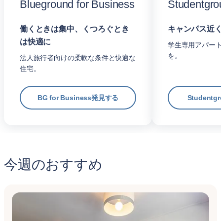
Blueground for Business
Studentgro
働くときは集中、くつろぐとき
キャンパス近
は快適に
学生専用アパー
を。
法人旅行者向けの柔軟な条件と快適な
住宅。
BG for Business発見する
Student
今週のおすすめ