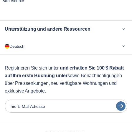
São Vicente
Unterstützung und andere Ressourcen
Warum Blueground
Deutsch
Für Unternehmen
Für Studenten
English
Gästebetreuung
Registrieren Sie sich unter
und erhalten Sie 100 $ Rabatt
auf Ihre erste Buchung unter
sowie Benachrichtigungen
Stadt-Guide
Português
über Preissenkungen, neu verfügbare Wohnungen und
日本語
exklusive Angebote.
Partner
Español
Vermieter von Möbeln
Ihre E-Mail Adresse
Français
Vermieter
Türkçe
Franchise-Partner
Immobilienmakler