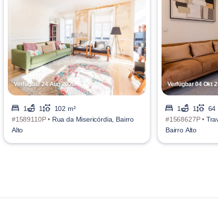
Verfügbar 24 Aug 2026
Verfügbar 04 Okt 
1
1
102 m²
1
1
64
#1589110P •
Rua da Misericórdia, Bairro
#1568627P •
Tra
Alto
Bairro Alto