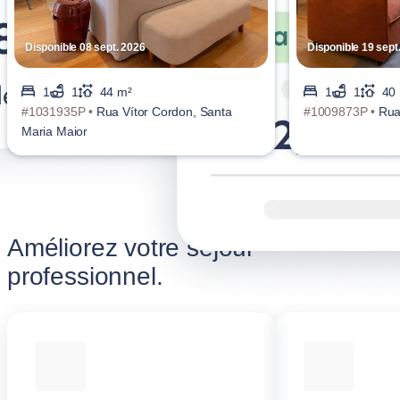
Disponible 08 sept. 2026
Disponible 19 sept
1
1
44 m²
1
1
40
#1031935P •
Rua Vítor Cordon, Santa
#1009873P •
Rua
Maria Maior
Améliorez votre séjour
professionnel.