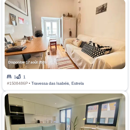
Disponible 17 août 2026
1
1
#1508486P •
Travessa das Isabéis, Estrela