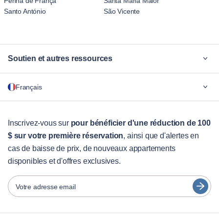
Penha de França
Santa Maria Maior
Santo António
São Vicente
Soutien et autres ressources
Pourquoi Blueground
Français
Pour les entreprises
Pour les étudiants
English
Services aux visiteurs
Inscrivez-vous sur
pour bénéficier d'une réduction de 100
$ sur votre première réservation
, ainsi que d'alertes en
Guides des villes
Português
cas de baisse de prix, de nouveaux appartements
日本語
disponibles et d'offres exclusives.
Partenaires
Español
Opérateurs de location de meubles
Votre adresse email
Français
Propriétaires
Türkçe
Partenaires de franchise