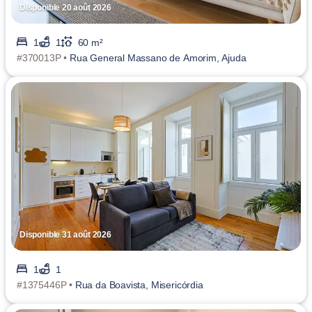
Disponible 20 août 2026
1
1
60 m²
#370013P •
Rua General Massano de Amorim, Ajuda
Disponible 31 août 2026
1
1
#1375446P •
Rua da Boavista, Misericórdia