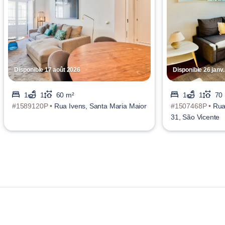
Disponible 17 août 2026
Disponible 26 janv
1
1
60 m²
1
1
70
#1589120P •
Rua Ivens, Santa Maria Maior
#1507468P •
Rua
31, São Vicente