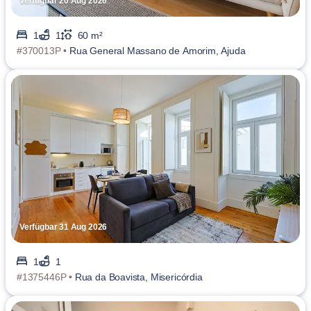
Verfügbar 20 Aug 2026
1
1
60 m²
#370013P •
Rua General Massano de Amorim, Ajuda
Verfügbar 31 Aug 2026
1
1
#1375446P •
Rua da Boavista, Misericórdia