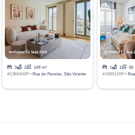
Verfügbar 03 Sept 2026
Verfügbar 17 Aug 
3
2
148 m²
1
1
60
#1369400P •
Rua do Paraíso, São Vicente
#1589120P •
Rua