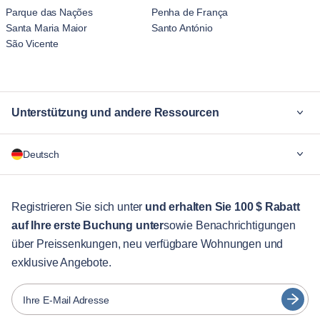
Parque das Nações
Penha de França
Santa Maria Maior
Santo António
São Vicente
Unterstützung und andere Ressourcen
Warum Blueground
Deutsch
Für Unternehmen
Für Studenten
English
Gästebetreuung
Registrieren Sie sich unter
und erhalten Sie 100 $ Rabatt
auf Ihre erste Buchung unter
sowie Benachrichtigungen
Stadt-Guide
Português
über Preissenkungen, neu verfügbare Wohnungen und
日本語
exklusive Angebote.
Partner
Español
Vermieter von Möbeln
Ihre E-Mail Adresse
Français
Vermieter