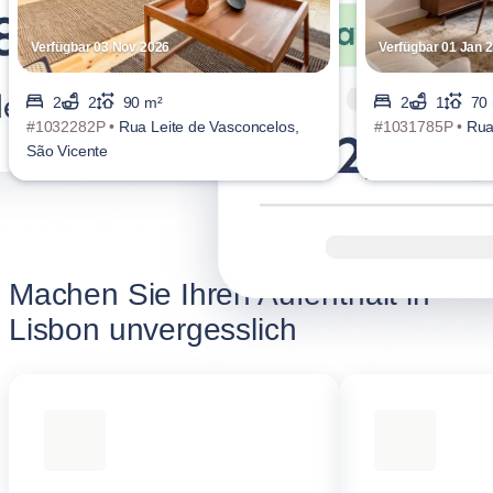
Verfügbar 03 Nov 2026
Verfügbar 01 Jan 
2
2
90 m²
2
1
70
#1032282P •
Rua Leite de Vasconcelos,
#1031785P •
Rua
São Vicente
Machen Sie Ihren Aufenthalt in
Lisbon unvergesslich