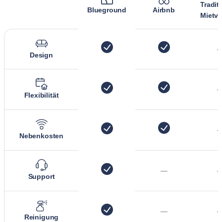
Tradit
Blueground
Airbnb
Mietve
Design
Flexibilität
Nebenkosten
—
Support
—
Reinigung