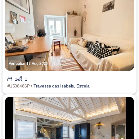
Verfügbar 17 Aug 2026
1
1
#1508486P •
Travessa das Isabéis, Estrela