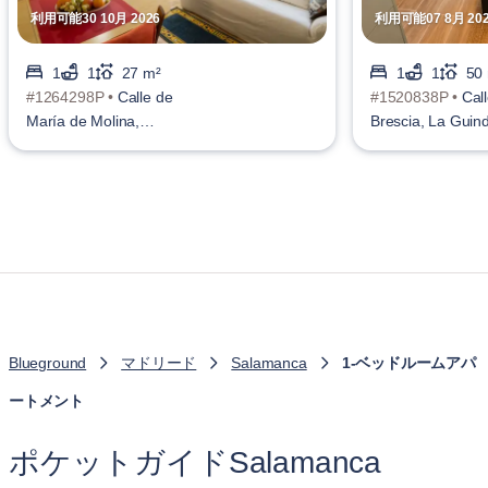
利用可能30 10月 2026
利用可能07 8月 20
1
1
27 m²
1
1
50
#1264298P •
Calle de
#1520838P •
Cal
María de Molina,
Brescia, La Guin
Castellana
Blueground
マドリード
Salamanca
1-ベッドルームアパ
ートメント
ポケットガイドSalamanca