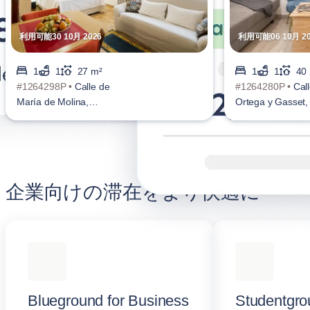
利用可能30 10月 2026
利用可能06 10月 20
1
1
27 m²
1
1
40
#1264298P •
Calle de
#1264280P •
Cal
María de Molina,
Ortega y Gasset, 
Castellana
企業向けの滞在をより快適に
Blueground for Business
Studentgro