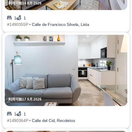
利用可能14 8月 2026
1
1
#1490355P •
Calle de Francisco Silvela, Lista
利用可能17 9月 2026
1
1
#1490364P •
Calle del Cid, Recoletos