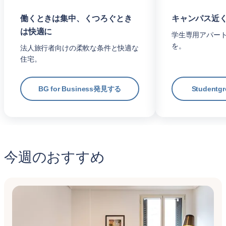
働くときは集中、くつろぐとき
キャンパス近
は快適に
学生専用アパー
を。
法人旅行者向けの柔軟な条件と快適な
住宅。
BG for Business発見する
Student
今週のおすすめ