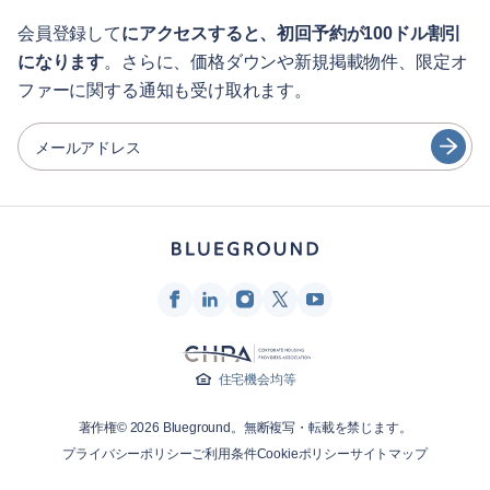
English
ゲスト向け特典サービス
会員登録して
にアクセスすると、初回予約が100ドル割引
になります
。さらに、価格ダウンや新規掲載物件、限定オ
シティガイド
Português
ファーに関する通知も受け取れます。
日本語
パートナー
Español
メールアドレス
家具レンタル事業者
Français
家主
Türkçe
フランチャイズ・パートナー
不動産ブローカー
Deutsch
インフルエンサー＆アフィリエイト
한국어
Blueground
住宅機会均等
会社概要
著作権© 2026 Blueground。無断複写・転載を禁じます。
採用情報
プライバシーポリシー
ご利用条件
Cookieポリシー
サイトマップ
ニュースルーム