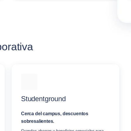
porativa
Studentground
Cerca del campus, descuentos
sobresalientes.
Grandes ahorros y beneficios especiales para