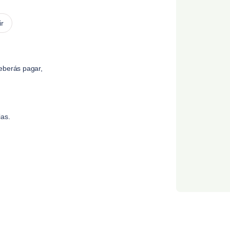
ir
eberás pagar,
ias.