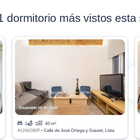
 dormitorio más vistos est
Disponible 06 oct 2026
1
1
40 m²
#1264280P •
Calle de José Ortega y Gasset, Lista