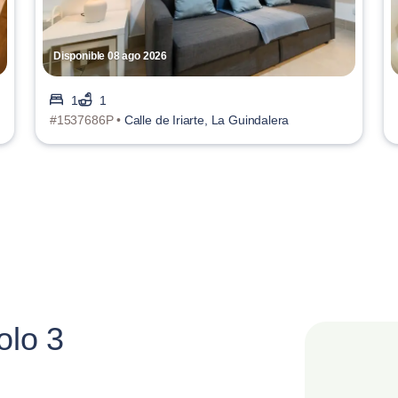
Disponible 08 ago 2026
1
1
#1537686P •
Calle de Iriarte, La Guindalera
olo 3