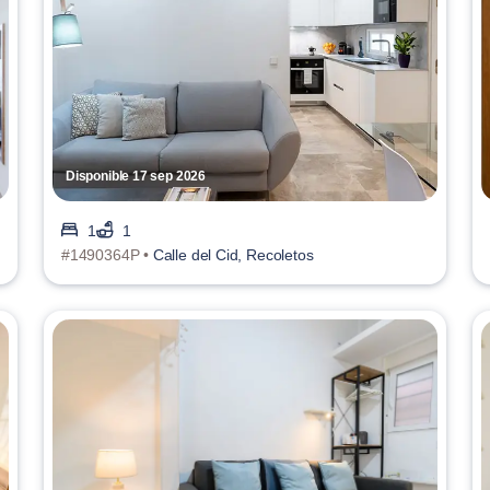
Disponible 17 sep 2026
1
1
#1490364P •
Calle del Cid, Recoletos