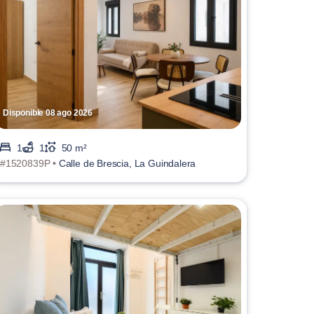
Disponible 08 ago 2026
1
1
50 m²
#1520839P •
Calle de Brescia, La Guindalera