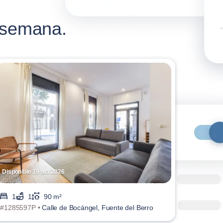
a semana.
Disponible 19 oct 2026
1
1
90 m²
#1285597P •
Calle de Bocángel, Fuente del Berro