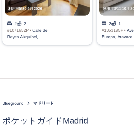
利用可能30 9月 2026
利用可能11 10月 20
2
2
2
1
#1071652P •
Calle de
#1353195P •
Ave
Reyes Aizquíbel,
Europa, Aravaca
Valdeacederas
Blueground
マドリード
ポケットガイドMadrid