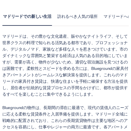
マドリードでの新しい生活
訪れるべき人気の場所
マドリードへ
マドリードは、その豊かな文化遺産、賑やかなナイトライフ、そして
世界クラスの料理で知られる活気ある都市であり、プロフェッショナ
ル、デジタルノマド、家族など多様な人々を惹きつけています。市の
ダイナミックな雰囲気と繁栄する経済は人気のある目的地にしていま
すが、需要が高く、物件が少ないため、適切な宿泊施設を見つけるの
は困難です。柔軟性とスピードを求める方には、Bluegroundの家具付
きアパートメントがシームレスな解決策を提供します。これらのマド
リードの家具付き賃貸は、快適な住まいを手軽に確保する方法を提供
し、居住者が伝統的な賃貸プロセスの手間をかけずに、都市が提供す
るすべてを楽しむことに集中できるようにします。
Bluegroundの物件は、長期間の滞在に最適で、現代の賃借人のニーズ
に応える柔軟な賃貸条件と入居準備を提供します。マドリード全域に
戦略的に配置されており、これらの長期賃貸物件は主要な地区へのア
クセスを容易にし、仕事やレジャーの両方に最適です。各アパートメ