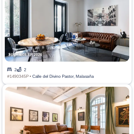
利用可能08 8月 2026
2
2
#1490345P •
Calle del Divino Pastor, Malasaña