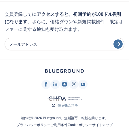
学生の方へ
English
ゲスト向け特典サービス
会員登録して
にアクセスすると、初回予約が100ドル割引
になります
。さらに、価格ダウンや新規掲載物件、限定オ
シティガイド
Português
ファーに関する通知も受け取れます。
日本語
パートナー
Español
メールアドレス
家具レンタル事業者
Français
家主
Türkçe
フランチャイズ・パートナー
不動産ブローカー
Deutsch
インフルエンサー＆アフィリエイト
한국어
Blueground
住宅機会均等
会社概要
著作権© 2026 Blueground。無断複写・転載を禁じます。
採用情報
プライバシーポリシー
ご利用条件
Cookieポリシー
サイトマップ
ニュースルーム