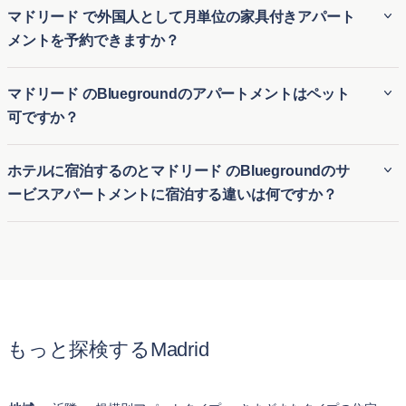
マドリードで最も人気のある地区には以下のものがあります:
マドリード で外国人として月単位の家具付きアパート
す。引っ越しや長期滞在の訪問など、さまざまな滞在期間に
メントを予約できますか？
対応する柔軟性があります。
サラマンカ
は高級ショッピング、エレガントな建築物、そ
して高級ダイニングオプションで有名で、贅沢を求める
外国人でも、Bluegroundを利用すればマドリード の月極ア
マドリード のBluegroundのアパートメントはペット
人々の天国です。
パート賃貸を簡単に予約できます。ビジネスやレジャーのた
可ですか？
マラサーニャ
は活気に満ちたナイトライフ、個性的なブテ
めにマドリード の仮住まいを探している方に、柔軟で便利な
ィック、ボヘミアンな雰囲気で若者を惹きつけ、活気ある
一時的な住居を提供します。初めての街でも、長期の契約な
Bluegroundの多くのマドリード の賃貸アパートはペット可
都会生活を求める人にぴったりです。
ホテルに宿泊するのとマドリード のBluegroundのサ
しで快適な家具付き住宅に簡単に入居できます。
で、愛犬や愛猫と一緒に快適な生活を送ることができます。
チャンベリ
は伝統的な魅力と現代のアメニティを融合して
ービスアパートメントに宿泊する違いは何ですか？
マドリード のペット可アパートは、ペットに適した公園や設
提供し、美しい歴史的建物、文化施設、家族向けの公園が
備の近くに位置する物件が多く、ペットオーナーが安心して
ホテル滞在とBluegroundのマドリード のサービス付きアパ
あります。
利用できる明確なポリシーを提供しています。
ートの最大の違いは、快適さと広さです。通常のホテルの部
ラ・ラティーナ
は歴史ある通り、タパスバー、活気のある
屋とは異なり、Bluegroundのマドリード の月単位賃貸アパ
日曜市場で有名で、市の中心で豊かな文化体験を提供しま
ートはキッチン、リビングルーム、複数のベッドルームが揃
す。
った完全な住まいを提供します。長期滞在向けに設計されて
もっと探検するMadrid
おり、一時的なホテル宿泊以上に自宅のようにくつろげま
これらの地区はそれぞれ個性的な魅力を持ち、多様な趣味や
す。
ライフスタイルに対応しています。