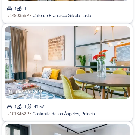
1
1
#1490355P •
Calle de Francisco Silvela, Lista
利用可能13 8月 2026
1
1
49 m²
#1013452P •
Costanilla de los Ángeles, Palacio