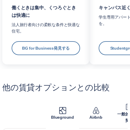
働くときは集中、くつろぐとき
キャンパス近
は快適に
学生専用アパー
を。
法人旅行者向けの柔軟な条件と快適な
住宅。
BG for Business発見する
Student
他の賃貸オプションとの比較
一般的
Blueground
Airbnb
契