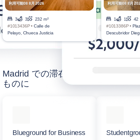
利用可能08 8月 2026
利用可能08 8月 20
3
3
232 m²
1
1
42
#1013436P •
Calle de
#1013386P •
Pla
Pelayo, Chueca Justicia
Descubridor Dieg
Ordás, Ríos Ros
Madrid での滞在をより充実した
ものに
Blueground for Business
Studentgro