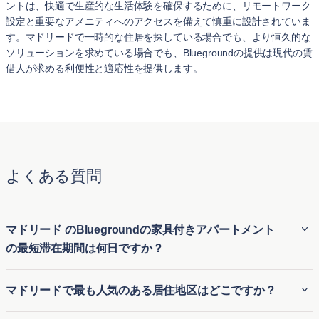
ントは、快適で生産的な生活体験を確保するために、リモートワーク
設定と重要なアメニティへのアクセスを備えて慎重に設計されていま
す。マドリードで一時的な住居を探している場合でも、より恒久的な
ソリューションを求めている場合でも、Bluegroundの提供は現代の賃
借人が求める利便性と適応性を提供します。
よくある質問
マドリード のBluegroundの家具付きアパートメント
の最短滞在期間は何日ですか？
Bluegroundのマドリード の家具付き賃貸アパートは、通常
マドリードで最も人気のある居住地区はどこですか？
最低30 泊の滞在が必要です。そのため、マドリード の長期
家具付き賃貸にも、短期滞在用の一時的な住居にも最適で