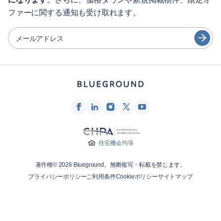
シティガイド
Português
ファーに関する通知も受け取れます。
日本語
パートナー
Español
メールアドレス
家具レンタル事業者
Français
家主
Türkçe
フランチャイズ・パートナー
不動産ブローカー
Deutsch
インフルエンサー＆アフィリエイト
한국어
Blueground
住宅機会均等
会社概要
著作権© 2026 Blueground。無断複写・転載を禁じます。
採用情報
プライバシーポリシー
ご利用条件
Cookieポリシー
サイトマップ
ニュースルーム
Blueprintブログ
お問合せ