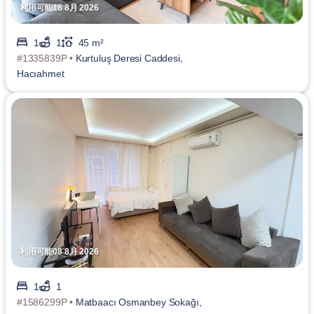
利用可能18 8月 2026
1
1
45 m²
#1335839P •
Kurtuluş Deresi Caddesi,
Hacıahmet
利用可能08 8月 2026
1
1
#1586299P •
Matbaacı Osmanbey Sokağı,