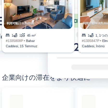
利用可能23 8月 2026
利用可能08 8月 20
1
1
45 m²
1
1, 1つ
#1335808P •
Bahar
#1335847P •
Elm
Caddesi, 15 Temmuz
Caddesi, İnönü
企業向けの滞在をより快適に