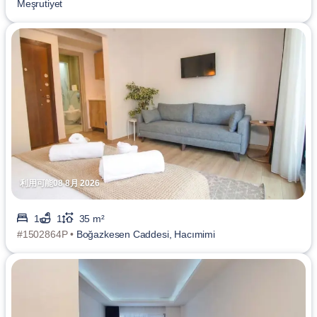
Meşrutiyet
利用可能08 8月 2026
1
1
35 m²
#1502864P •
Boğazkesen Caddesi, Hacımimi