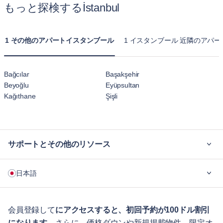
もっと探検するİstanbul
1 その他のアパートイスタンブール
1 イスタンブール 近隣のアパー
Bağcılar
Başakşehir
Beyoğlu
Eyüpsultan
Kağıthane
Şişli
サポートとその他のリソース
ご利用の流れ
日本語
企業向け
学生の方へ
English
ゲスト向け特典サービス
会員登録して
にアクセスすると、初回予約が100ドル割引
になります
。さらに、価格ダウンや新規掲載物件、限定オ