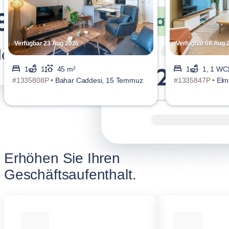
Verfügbar 23 Aug 2026
Verfügbar 08 Aug 
1
1
45 m²
1
1, 1 WC
#1335808P •
Bahar Caddesi, 15 Temmuz
#1335847P •
Elm
Erhöhen Sie Ihren
Geschäftsaufenthalt.