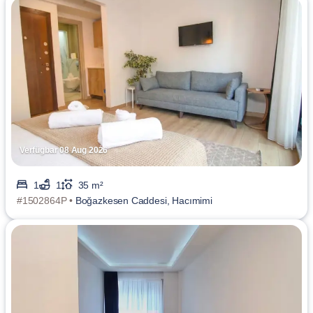
Verfügbar 08 Aug 2026
1
1
35 m²
#1502864P •
Boğazkesen Caddesi, Hacımimi