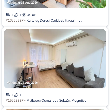
Verfügbar 18 Aug 2026
1
1
45 m²
#1335839P •
Kurtuluş Deresi Caddesi, Hacıahmet
Verfügbar 08 Aug 2026
1
1
#1586299P •
Matbaacı Osmanbey Sokağı, Meşrutiyet