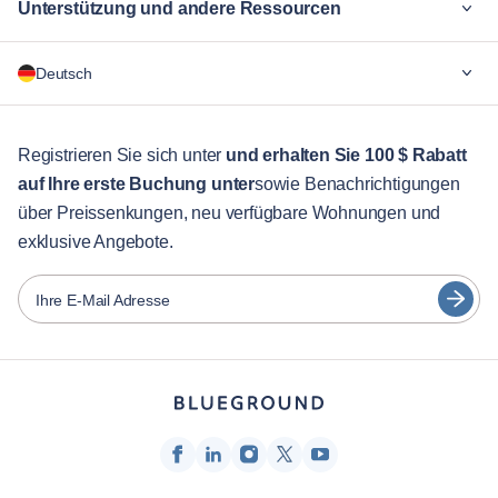
Unterstützung und andere Ressourcen
Warum Blueground
Deutsch
Für Unternehmen
Für Studenten
English
Gästebetreuung
Registrieren Sie sich unter
und erhalten Sie 100 $ Rabatt
auf Ihre erste Buchung unter
sowie Benachrichtigungen
Stadt-Guide
Português
über Preissenkungen, neu verfügbare Wohnungen und
日本語
exklusive Angebote.
Partner
Español
Vermieter von Möbeln
Ihre E-Mail Adresse
Français
Vermieter
Türkçe
Franchise-Partner
Immobilienmakler
Deutsch
Beeinflusser & Affiliates
한국어
Unternehmen