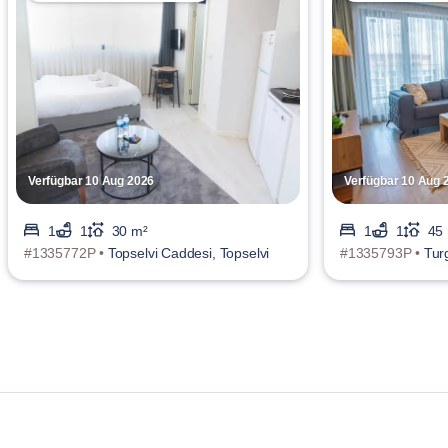
Verfügbar 10 Aug 2026
Verfügbar 10 Aug 
1
1
30 m²
1
1
45
#1335772P •
Topselvi Caddesi, Topselvi
#1335793P •
Tur