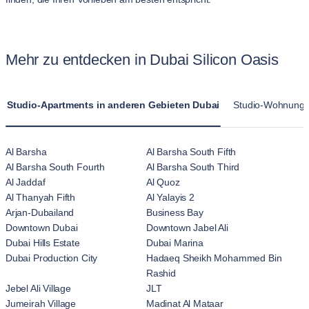
Mehr zu entdecken in Dubai Silicon Oasis
Studio-Apartments in anderen Gebieten Dubai
Studio-Wohnungen 
Al Barsha
Al Barsha South Fifth
Al Barsha South Fourth
Al Barsha South Third
Al Jaddaf
Al Quoz
Al Thanyah Fifth
Al Yalayis 2
Arjan-Dubailand
Business Bay
Downtown Dubai
Downtown Jabel Ali
Dubai Hills Estate
Dubai Marina
Dubai Production City
Hadaeq Sheikh Mohammed Bin
Rashid
Jebel Ali Village
JLT
Jumeirah Village
Madinat Al Mataar