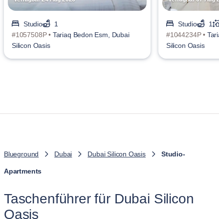
Studio
1
Studio
1
#1057508P •
Tariaq Bedon Esm, Dubai
#1044234P •
Tar
Silicon Oasis
Silicon Oasis
Blueground
Dubai
Dubai Silicon Oasis
Studio-
Apartments
Taschenführer für Dubai Silicon
Oasis