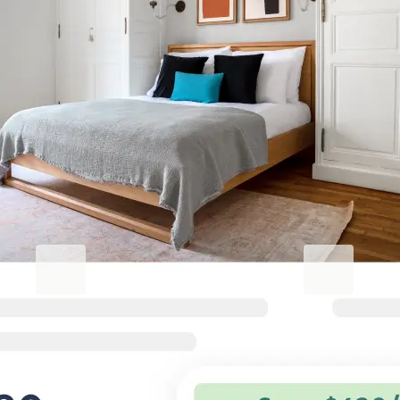
Erhöhen Sie Ihren
Geschäftsaufenthalt.
Blueground for Business
Studentgro
Arbeiten Sie hart, wohnen Sie
In Campusnäh
komfortabel
Große Ersparnis