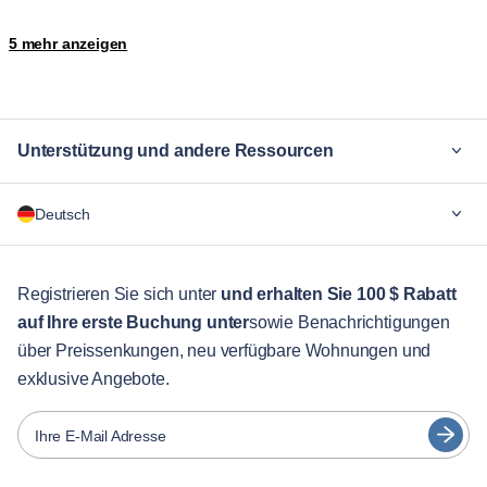
Me'aisem First
Motor City
5 mehr anzeigen
Nad Al Sheba
The Palm Jumeirah
Trade Center
Unterstützung und andere Ressourcen
Warum Blueground
Deutsch
Für Unternehmen
Für Studenten
English
Gästebetreuung
Registrieren Sie sich unter
und erhalten Sie 100 $ Rabatt
auf Ihre erste Buchung unter
sowie Benachrichtigungen
Stadt-Guide
Português
über Preissenkungen, neu verfügbare Wohnungen und
日本語
exklusive Angebote.
Partner
Español
Vermieter von Möbeln
Ihre E-Mail Adresse
Français
Vermieter