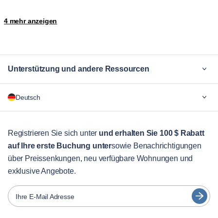
Motor City
Nad Al Sheba
4 mehr anzeigen
The Palm Jumeirah
Trade Center
Unterstützung und andere Ressourcen
Warum Blueground
Deutsch
Für Unternehmen
Für Studenten
English
Gästebetreuung
Registrieren Sie sich unter
und erhalten Sie 100 $ Rabatt
auf Ihre erste Buchung unter
sowie Benachrichtigungen
Stadt-Guide
Português
über Preissenkungen, neu verfügbare Wohnungen und
日本語
exklusive Angebote.
Partner
Español
Vermieter von Möbeln
Ihre E-Mail Adresse
Français
Vermieter