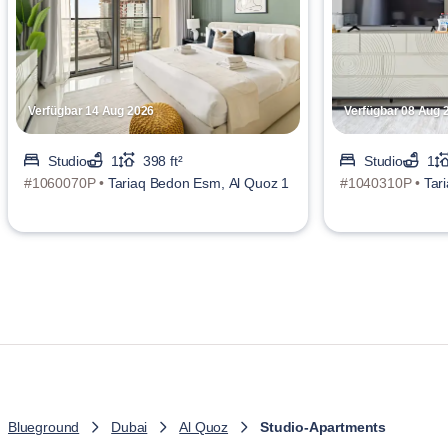
Verfügbar 14 Aug 2026
Verfügbar 08 Aug 
Studio
1
398 ft²
Studio
1
#1060070P •
Tariaq Bedon Esm, Al Quoz 1
#1040310P •
Tar
Blueground
Dubai
Al Quoz
Studio-Apartments