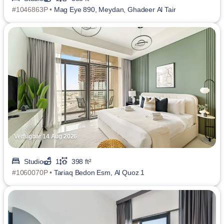
#1046863P •
Mag Eye 890, Meydan, Ghadeer Al Tair
Verfügbar 14 Aug 2026
Studio
1
398 ft²
#1060070P •
Tariaq Bedon Esm, Al Quoz 1