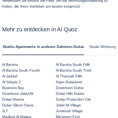
Verwenden Sie einfach die Filter, um die Wohnungausstattung zu
finden, die Ihren Vorlieben am besten entspricht.
Mehr zu entdecken in Al Quoz
Studio-Apartments in anderen Gebieten Dubai
Studio-Wohnungen
Al Barsha
Al Barsha South Fifth
Al Barsha South Fourth
Al Barsha South Third
Al Jaddaf
Al Thanyah Fifth
Al Yalayis 2
Arjan-Dubailand
Business Bay
Downtown Dubai
Downtown Jabel Ali
Dubai Hills Estate
Dubai Marina
Dubai Production City
Dubai Silicon Oasis
Jebel Ali Village
JLT
Jumeirah Village
Madinat Al Mataar
Me'aisem First