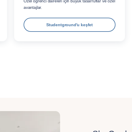
Özel öğrenci daireleri için büyük tasarruflar ve özel
avantajlar.
Studentground'u keşfet