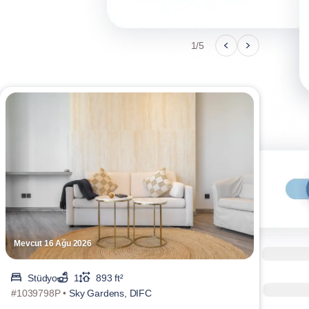
1/5
Mevcut 16 Ağu 2026
Mevc
Stüdyo
1
893 ft²
S
#1039798P •
Sky Gardens, DIFC
#170