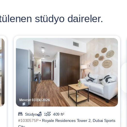
ülenen stüdyo daireler.
Mevcut 03 Eki 2026
Stüdyo
1
409 ft²
#1030575P •
Royale Residences Tower 2, Dubai Sports
City