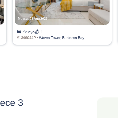
Mevcut 08 Ağu 2026
Stüdyo
1
#1346044P •
Waves Tower, Business Bay
ece 3