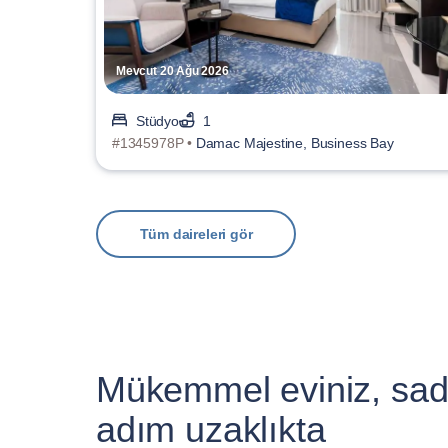
Mevcut 20 Ağu 2026
Stüdyo
1
#1345978P •
Damac Majestine, Business Bay
Tüm daireleri gör
Mükemmel eviniz, sad
adım uzaklıkta