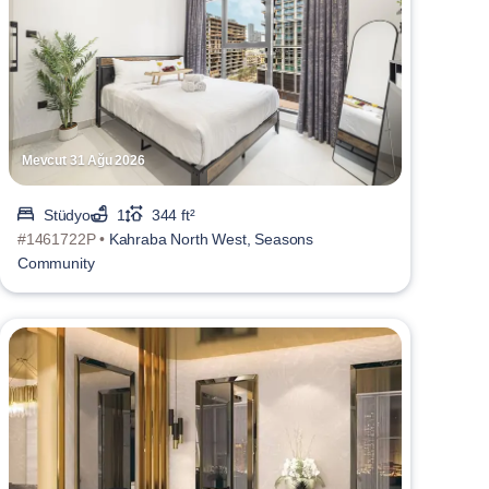
Mevcut 31 Ağu 2026
Stüdyo
1
344 ft²
#1461722P •
Kahraba North West, Seasons
Community