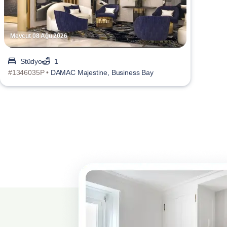
Mevcut 08 Ağu 2026
Stüdyo
1
#1346035P •
DAMAC Majestine, Business Bay