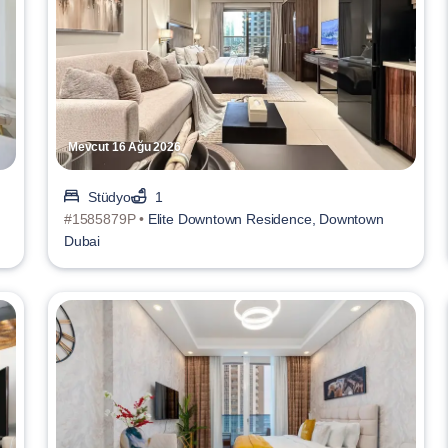
Mevcut 16 Ağu 2026
Stüdyo
1
#1585879P •
Elite Downtown Residence, Downtown
Dubai