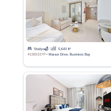
Mevcut 08 Ağu 2026
Stüdyo
1
5,640 ft²
#1585337P •
Marasi Drive, Business Bay