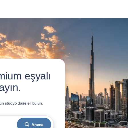
mium eşyalı
ayın.
un stüdyo daireler bulun.
Arama