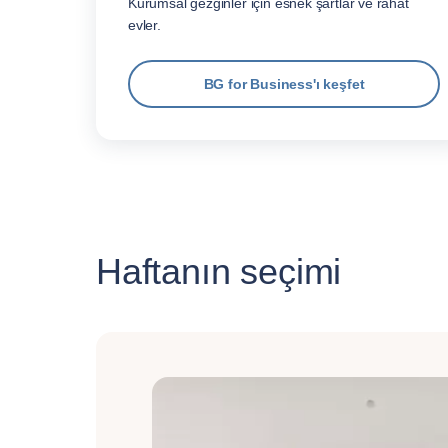
Kurumsal gezginler için esnek şartlar ve rahat
evler.
BG for Business'ı keşfet
Haftanın seçimi