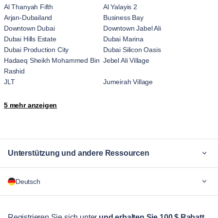
Al Thanyah Fifth
Al Yalayis 2
Arjan-Dubailand
Business Bay
Downtown Dubai
Downtown Jabel Ali
Dubai Hills Estate
Dubai Marina
Dubai Production City
Dubai Silicon Oasis
Hadaeq Sheikh Mohammed Bin
Jebel Ali Village
Rashid
JLT
Jumeirah Village
Me'aisem First
Motor City
5 mehr anzeigen
Nad Al Sheba
The Palm Jumeirah
Trade Center
Unterstützung und andere Ressourcen
Warum Blueground
Deutsch
Für Unternehmen
Für Studenten
English
Gästebetreuung
Registrieren Sie sich unter
und erhalten Sie 100 $ Rabatt