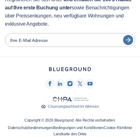
auf Ihre erste Buchung unter
sowie Benachrichtigungen
Stadt-Guide
Português
über Preissenkungen, neu verfügbare Wohnungen und
日本語
exklusive Angebote.
Partner
Español
Vermieter von Möbeln
Ihre E-Mail Adresse
Français
Vermieter
Türkçe
Franchise-Partner
Immobilienmakler
Deutsch
Beeinflusser & Affiliates
한국어
Unternehmen
Über uns
Chancengleichheit im Wohnen
Karriere
Copyright © 2026 Blueground. Alle Rechte vorbehalten.
Drücken
Datenschutzbestimmungen
Bedingungen und Konditionen
Cookie-Richtlinie
Blueprint Blog
Landkarte des Ortes