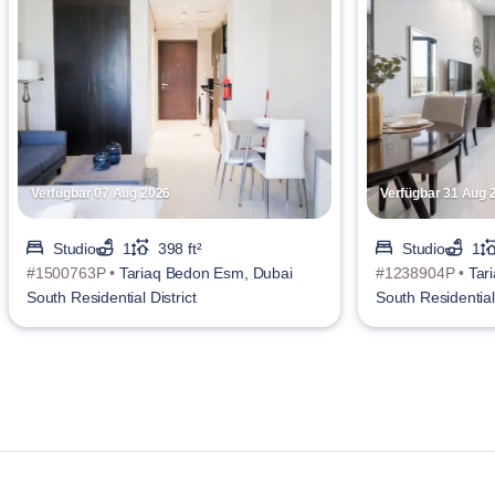
Verfügbar 07 Aug 2026
Verfügbar 31 Aug 
Studio
1
398 ft²
Studio
1
#1500763P •
Tariaq Bedon Esm, Dubai
#1238904P •
Tar
South Residential District
South Residential 