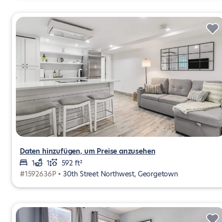
Daten hinzufügen, um Preise anzusehen
1
1
592 ft²
#1592636P •
30th Street Northwest, Georgetown