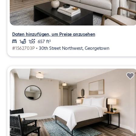
Daten hinzufügen, um Preise anzusehen
1
1
657 ft²
#1562703P •
30th Street Northwest, Georgetown