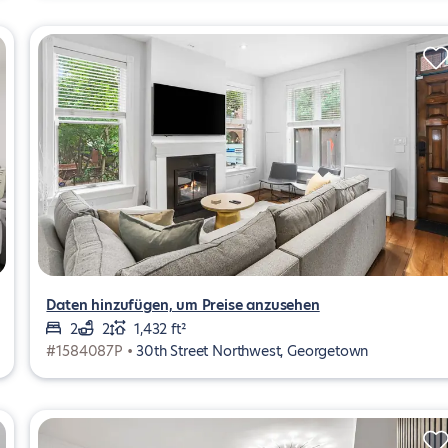
Daten hinzufügen, um Preise anzusehen
2
2
1,432 ft²
#1584087P •
30th Street Northwest, Georgetown