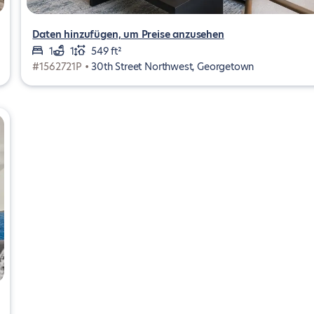
Daten hinzufügen, um Preise anzusehen
1
1
549 ft²
#1562721P •
30th Street Northwest, Georgetown