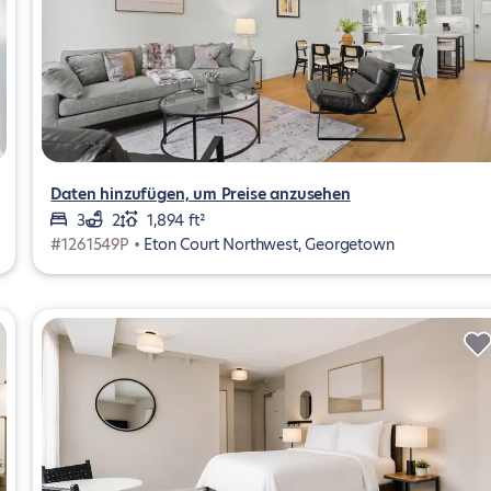
Daten hinzufügen, um Preise anzusehen
3
2
1,894 ft²
#1261549P •
Eton Court Northwest, Georgetown