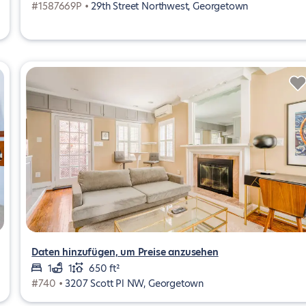
#1587669P •
29th Street Northwest, Georgetown
Daten hinzufügen, um Preise anzusehen
1
1
650 ft²
#740 •
3207 Scott Pl NW, Georgetown