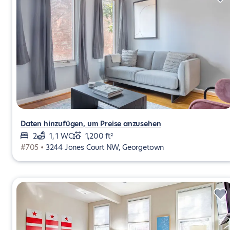
Daten hinzufügen, um Preise anzusehen
2
1, 1 WC
1,200 ft²
#705 •
3244 Jones Court NW, Georgetown