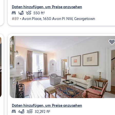
Daten hinzufügen, um Preise anzusehen
1
1
550 ft²
#89 •
Avon Place, 1650 Avon Pl NW, Georgetown
Daten hinzufügen, um Preise anzusehen
4
3
32,292 ft²