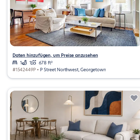
Daten hinzufügen, um Preise anzusehen
1
1
678 ft²
#1542449P •
P Street Northwest, Georgetown