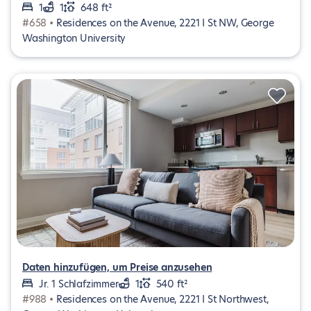
1
1
648 ft²
#658 •
Residences on the Avenue, 2221 I St NW, George
Washington University
Daten hinzufügen, um Preise anzusehen
Jr. 1 Schlafzimmer
1
540 ft²
#988 •
Residences on the Avenue, 2221 I St Northwest,