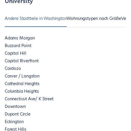
University
Andere Stadtteile in Washington
Wohnungstypen nach Größe
Vers
Adams Morgan
Buzzard Point
Capitol Hill
Capitol Riverfront
Cardozo
Carver / Langston
Cathedral Heights
Columbia Heights
Connecticut Ave/ K Street
Downtown
Dupont Circle
Eckington
Forest Hills