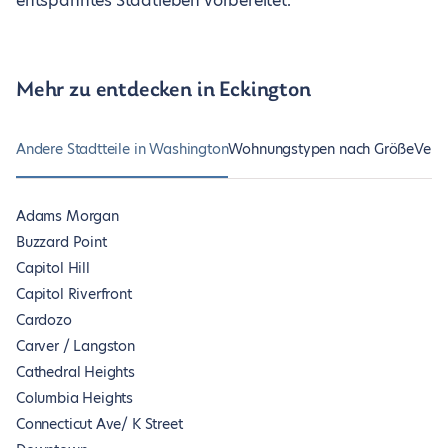
entspanntes Stadtleben vorbereitet.
Mehr zu entdecken in Eckington
Andere Stadtteile in Washington
Wohnungstypen nach Größe
Vers
Adams Morgan
Buzzard Point
Capitol Hill
Capitol Riverfront
Cardozo
Carver / Langston
Cathedral Heights
Columbia Heights
Connecticut Ave/ K Street