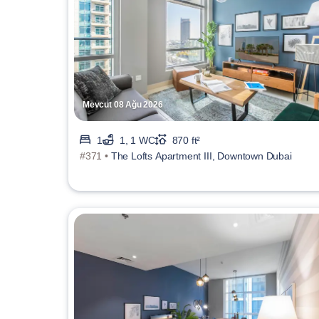
Mevcut 08 Ağu 2026
1
1, 1 WC
870 ft²
#371 •
The Lofts Apartment III, Downtown Dubai