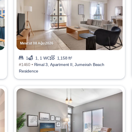
Mevcut 08 Ağu 2026
1
1, 1 WC
1,158 ft²
#1460 •
Rimal 3, Apartment II, Jumeirah Beach
Residence