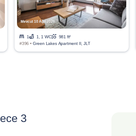
Mevcut 10 Ağu 2026
1
1, 1 WC
981 ft²
#396 •
Green Lakes Apartment II, JLT
ece 3