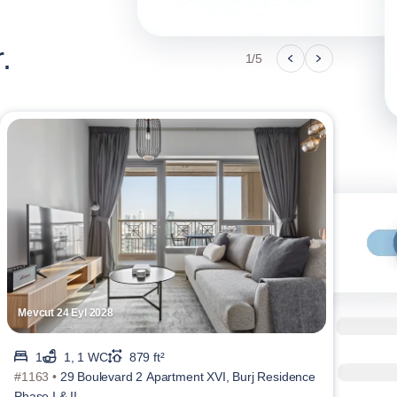
.
1/5
Mevcut 24 Eyl 2028
Mevc
1
1, 1 WC
879 ft²
#1163 •
29 Boulevard 2 Apartment XVI, Burj Residence
#131
Phase I & II
Sheb