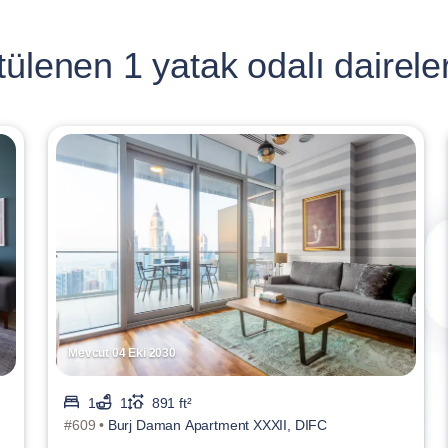
ülenen 1 yatak odalı daireler
Mevcut 04 Eki 2030
1
1
891 ft²
#609 •
Burj Daman Apartment XXXII, DIFC