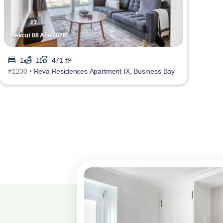
Mevcut 08 Ağu 2026
1
1
471 ft²
#1230 •
Reva Residences Apartment IX, Business Bay