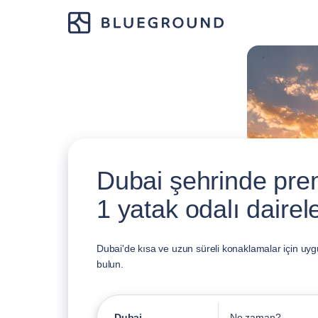
Dubai şehrinde pre
1 yatak odalı dairele
Dubai'de kısa ve uzun süreli konaklamalar için uygu
bulun.
Dubai
Ne zaman?