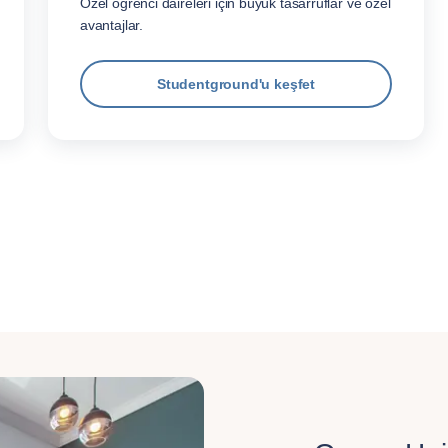
Özel öğrenci daireleri için büyük tasarruflar ve özel
avantajlar.
Studentground'u keşfet