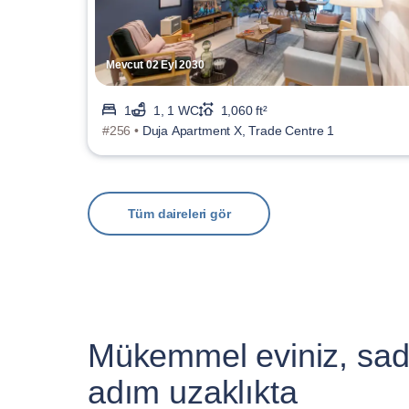
Mevcut 02 Eyl 2030
1
1, 1 WC
1,060 ft²
#256 •
Duja Apartment X, Trade Centre 1
Tüm daireleri gör
Mükemmel eviniz, sad
adım uzaklıkta