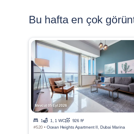
Bu hafta en çok görünt
Mevcut 05 Eyl 2026
1
1, 1 WC
926 ft²
#520 •
Ocean Heights Apartment II, Dubai Marina