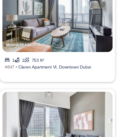
Mevcut 08 Ağu 2026
1
1
753 ft²
#847 •
Claren Apartment VI, Downtown Dubai