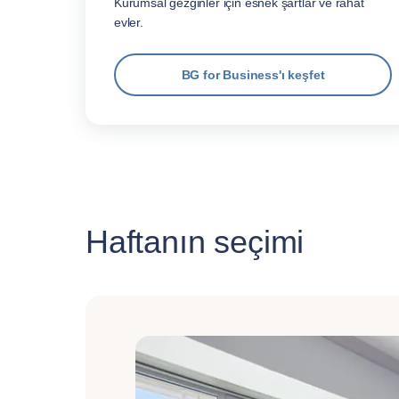
Kurumsal gezginler için esnek şartlar ve rahat
evler.
BG for Business'ı keşfet
Haftanın seçimi