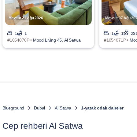
Mevcut 21 Ağu 2026
Mevcut 07 Ağu 20
1
1
1
1
291
#1054070P •
Mood Living 45, Al Satwa
#1054071P •
Moo
Blueground
Dubai
Al Satwa
1-yatak odalı daireler
Cep rehberi Al Satwa