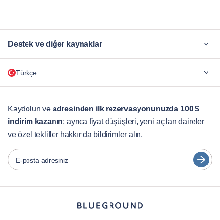
Jumeirah Village
Madinat Hind 4
Marsa Dubai
Me'aisem First
Motor City
Nad Al Sheba
Ras Al Khor
The Palm Jumeirah
Destek ve diğer kaynaklar
Trade Center
Umm Suqeim
Wadi Al Safa 7
Za'abeel
Neden Blueground
Zaa'beel Second
Türkçe
Şirketler için
Öğrenciler İçin
English
Müşteri Hizmetleri
Kaydolun ve
adresinden ilk rezervasyonunuzda 100 $
indirim kazanın
; ayrıca fiyat düşüşleri, yeni açılan daireler
Şehir Rehberleri
Português
ve özel teklifler hakkında bildirimler alın.
日本語
Ortaklar
Español
E-posta adresiniz
Mobilyalı kiralama operatörleri
Français
Ev sahipleri
Türkçe
Franchise ortakları
Emlak komisyoncuları
Deutsch