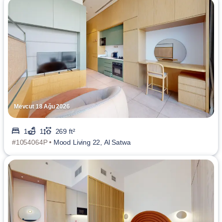
Mevcut 18 Ağu 2026
1
1
269 ft²
#1054064P •
Mood Living 22, Al Satwa