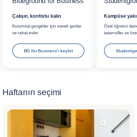
Blueground for Business
Studentgro
Çalışın, konforlu kalın
Kampüse yakın,
Kurumsal gezginler için esnek şartlar
Özel öğrenci daire
ve rahat evler.
tasarruflar ve öze
BG for Business'ı keşfet
Studentgr
Haftanın seçimi