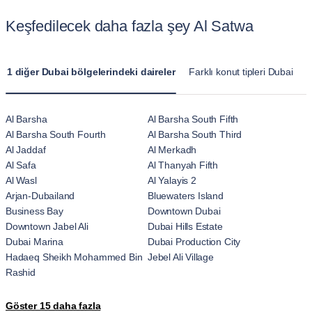
Keşfedilecek daha fazla şey Al Satwa
1 diğer Dubai bölgelerindeki daireler
Farklı konut tipleri Dubai
Al Barsha
Al Barsha South Fifth
Al Barsha South Fourth
Al Barsha South Third
Al Jaddaf
Al Merkadh
Al Safa
Al Thanyah Fifth
Al Wasl
Al Yalayis 2
Arjan-Dubailand
Bluewaters Island
Business Bay
Downtown Dubai
Downtown Jabel Ali
Dubai Hills Estate
Dubai Marina
Dubai Production City
Hadaeq Sheikh Mohammed Bin
Jebel Ali Village
Rashid
JLT
Jumeirah
Göster 15 daha fazla