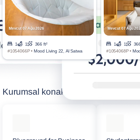
Mevcut 07 Ağu 2026
Mevcut 07 Ağu 20
1
1
366 ft²
1
1
366
#1054066P •
Mood Living 22, Al Satwa
#1054068P •
Moo
Kurumsal konaklamanızı yükseltin