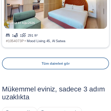
Mevcut 07 Ağu 2026
1
1
291 ft²
#1054073P •
Mood Living 45, Al Satwa
Tüm daireleri gör
Mükemmel eviniz, sadece 3 adım
uzaklıkta