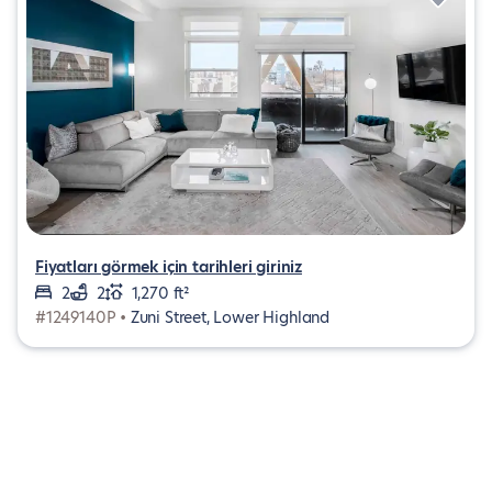
Fiyatları görmek için tarihleri giriniz
2
2
1,270 ft²
#1249140P •
Zuni Street, Lower Highland