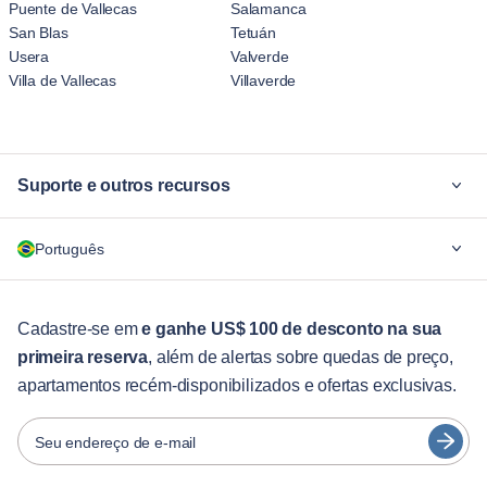
Puente de Vallecas
Salamanca
San Blas
Tetuán
Usera
Valverde
Villa de Vallecas
Villaverde
Suporte e outros recursos
Por quê Blueground
Português
Para empresas
Para estudantes
English
Serviços aos hóspedes
Cadastre-se em
e ganhe US$ 100 de desconto na sua
primeira reserva
, além de alertas sobre quedas de preço,
Guias da cidade
Português
apartamentos recém-disponibilizados e ofertas exclusivas.
日本語
Parceiros
Español
Seu endereço de e-mail
Operadoras de aluguel mobiliado
Français