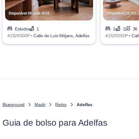
Disponível 08 août 2026
Disponível 12 oct.
Estúdio
1
1
1
36
#1529300P •
Calle de Luis Mitjans, Adelfas
#1529292P •
Call
Blueground
Madri
Retiro
Adelfas
Guia de bolso para Adelfas