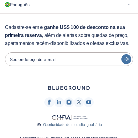
Português
Para empresas
Para estudantes
English
Serviços aos hóspedes
Cadastre-se em
e ganhe US$ 100 de desconto na sua
primeira reserva
, além de alertas sobre quedas de preço,
Guias da cidade
Português
apartamentos recém-disponibilizados e ofertas exclusivas.
日本語
Parceiros
Español
Seu endereço de e-mail
Operadoras de aluguel mobiliado
Français
Proprietários
Türkçe
Parceiros de franquia
Corretores de imóveis
Deutsch
Influenciadores e afiliados
한국어
Empresa
Oportunidade de moradia igualitária
Sobre nós