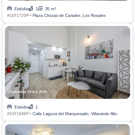
Estúdio
1
35 m²
#1071720P •
Plaza Chozas de Canales, Los Rosales
Disponível 29 oct. 2026
Estúdio
1
#1071686P •
Calle Laguna del Marquesado, Villaverde Alto