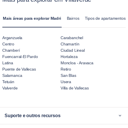
para estadias prolongadas, fazendo com que pareçam mais
uma casa do que uma hospedagem temporária de hotel.
Mais áreas para explorar Madri
Bairros
Tipos de apartamentos 
Arganzuela
Carabanchel
Centro
Chamartín
Chamberí
Ciudad Lineal
Fuencarral-El Pardo
Hortaleza
Latina
Moncloa - Aravaca
Puente de Vallecas
Retiro
Salamanca
San Blas
Tetuán
Usera
Valverde
Villa de Vallecas
Suporte e outros recursos
Por quê Blueground