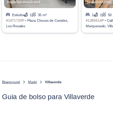
Disponível 08 août 2026
Disponível 03 nov.
Estúdio
1
35 m²
1
1
50
#1071720P •
Plaza Chozas de Canales,
#1285614P •
Cal
Los Rosales
Marquesado, Vill
Blueground
Madri
Villaverde
Guia de bolso para Villaverde