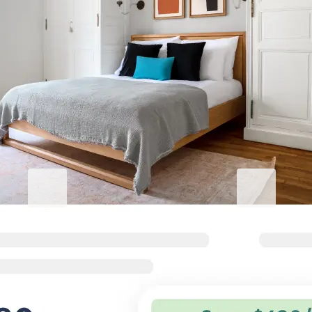
Eleve sua estadia em Villaverde
Blueground for Business
Studentgro
Trabalhe com dedicação, fique
Perto do camp
confortável
incríveis
Termos flexíveis e casas confortáveis
Grandes economi