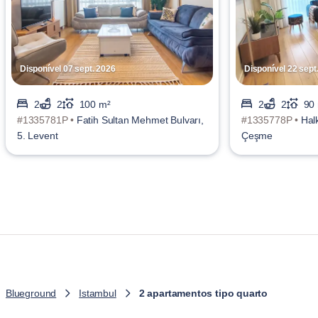
Disponível 07 sept. 2026
Disponível 22 sept
2
2
100 m²
2
2
90
#1335781P •
Fatih Sultan Mehmet Bulvarı,
#1335778P •
Hal
5. Levent
Çeşme
Blueground
Istambul
2 apartamentos tipo quarto