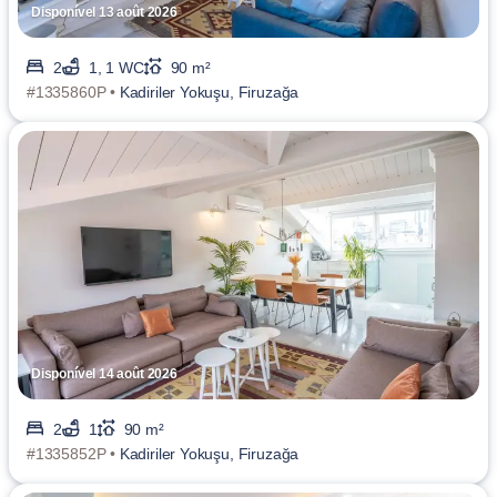
Disponível 13 août 2026
2
1, 1 WC
90 m²
#1335860P •
Kadiriler Yokuşu, Firuzağa
Disponível 14 août 2026
2
1
90 m²
#1335852P •
Kadiriler Yokuşu, Firuzağa