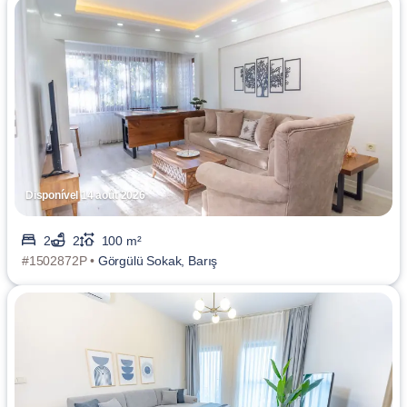
Disponível 14 août 2026
2
2
100 m²
#1502872P •
Görgülü Sokak, Barış