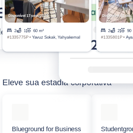
Disponível 17 sept. 2026
Disponível 02 déc.
2
1
60 m²
2
2
90
#1335775P •
Yavuz Sokak, Yahyakemal
#1335801P •
Aya
Eleve sua estadia corporativa
Blueground for Business
Studentgro