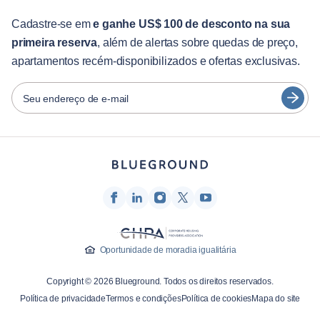
Para estudantes
English
Serviços aos hóspedes
Cadastre-se em
e ganhe US$ 100 de desconto na sua
primeira reserva
, além de alertas sobre quedas de preço,
Guias da cidade
Português
apartamentos recém-disponibilizados e ofertas exclusivas.
日本語
Parceiros
Español
Seu endereço de e-mail
Operadoras de aluguel mobiliado
Français
Proprietários
Türkçe
Parceiros de franquia
Corretores de imóveis
Deutsch
Influenciadores e afiliados
한국어
Empresa
Oportunidade de moradia igualitária
Sobre nós
Copyright © 2026 Blueground. Todos os direitos reservados.
Carreiras
Política de privacidade
Termos e condições
Política de cookies
Mapa do site
Imprensa