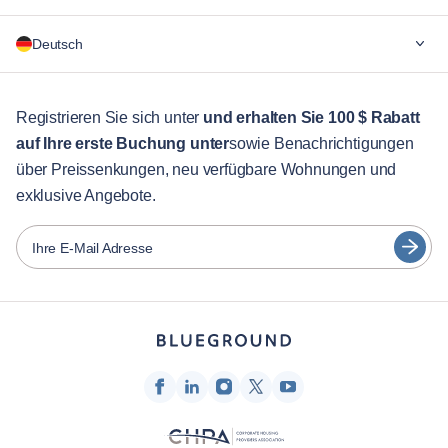
Warum Blueground
Deutsch
Für Unternehmen
Für Studenten
English
Gästebetreuung
Registrieren Sie sich unter
und erhalten Sie 100 $ Rabatt
auf Ihre erste Buchung unter
sowie Benachrichtigungen
Stadt-Guide
Português
über Preissenkungen, neu verfügbare Wohnungen und
日本語
exklusive Angebote.
Partner
Español
Vermieter von Möbeln
Ihre E-Mail Adresse
Français
Vermieter
Türkçe
Franchise-Partner
Immobilienmakler
Deutsch
Beeinflusser & Affiliates
한국어
Unternehmen