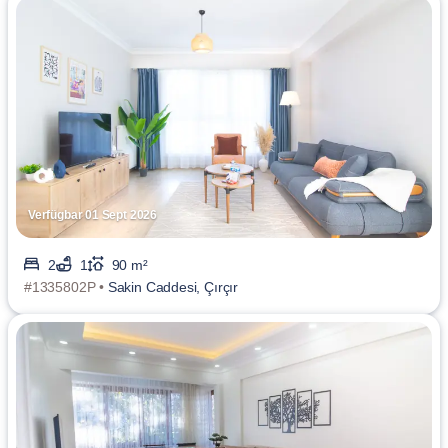
Verfügbar 01 Sept 2026
2
1
90 m²
#1335802P •
Sakin Caddesi, Çırçır