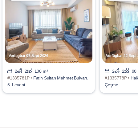
Verfügbar 07 Sept 2026
Verfügbar 22 Sept
2
2
100 m²
2
2
90
#1335781P •
Fatih Sultan Mehmet Bulvarı,
#1335778P •
Hal
5. Levent
Çeşme