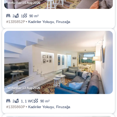
Verfügbar 14 Aug 2026
2
1
90 m²
#1335852P •
Kadiriler Yokuşu, Firuzağa
Verfügbar 13 Aug 2026
2
1, 1 WC
90 m²
#1335860P •
Kadiriler Yokuşu, Firuzağa