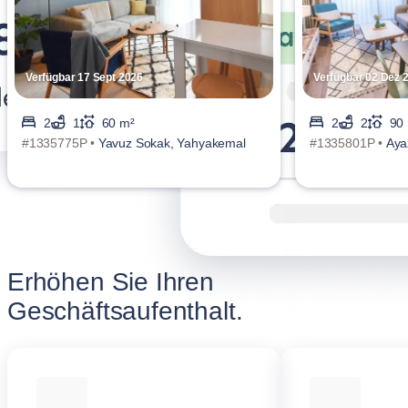
Verfügbar 17 Sept 2026
Verfügbar 02 Dez 
2
1
60 m²
2
2
90
#1335775P •
Yavuz Sokak, Yahyakemal
#1335801P •
Aya
Erhöhen Sie Ihren
Geschäftsaufenthalt.