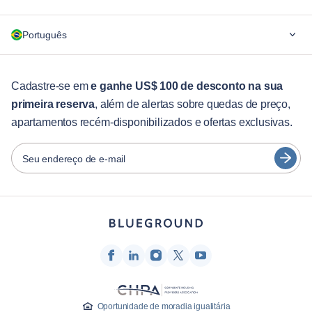
Por quê Blueground
Português
Para empresas
Para estudantes
English
Serviços aos hóspedes
Cadastre-se em
e ganhe US$ 100 de desconto na sua
primeira reserva
, além de alertas sobre quedas de preço,
Guias da cidade
Português
apartamentos recém-disponibilizados e ofertas exclusivas.
日本語
Parceiros
Español
Seu endereço de e-mail
Operadoras de aluguel mobiliado
Français
Proprietários
Türkçe
Parceiros de franquia
Corretores de imóveis
Deutsch
Influenciadores e afiliados
한국어
Empresa
Oportunidade de moradia igualitária