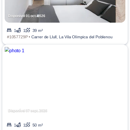
Disponível 01 oct. 2026
1
1
39 m²
#1057729P •
Carrer de Llull, La Vila Olímpica del Poblenou
Disponível 07 sept. 2026
1
1
50 m²