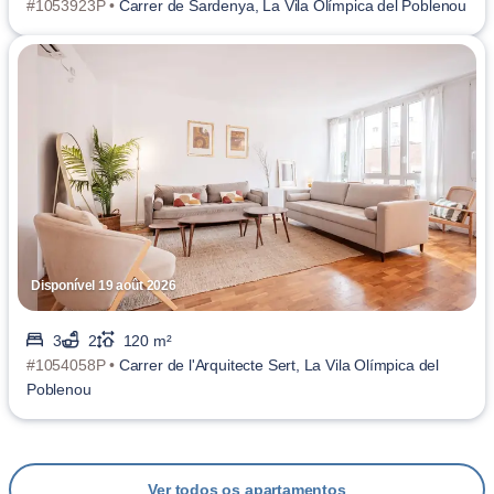
#1053923P •
Carrer de Sardenya, La Vila Olímpica del Poblenou
Disponível 19 août 2026
3
2
120 m²
#1054058P •
Carrer de l'Arquitecte Sert, La Vila Olímpica del
Poblenou
Ver todos os apartamentos