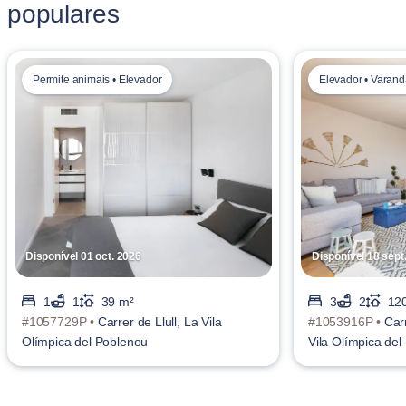
populares
Permite animais • Elevador
Elevador • Varan
Disponível 01 oct. 2026
Disponível 18 sept
1
1
39 m²
3
2
12
#1057729P •
Carrer de Llull, La Vila
#1053916P •
Car
Olímpica del Poblenou
Vila Olímpica de