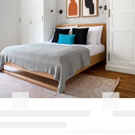
Eleve sua estadia em El Camp de
l'Arpa del Clot
Blueground for Business
Studentgro
Trabalhe com dedicação, fique
Perto do camp