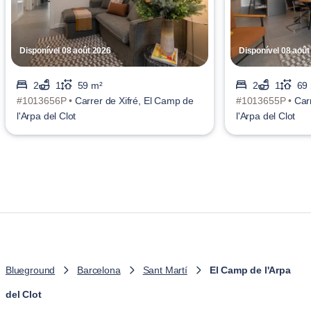
Disponível 08 août 2026
Disponível 08 août
2
1
59 m²
2
1
69
#1013656P •
Carrer de Xifré, El Camp de
#1013655P •
Car
l'Arpa del Clot
l'Arpa del Clot
Blueground
Barcelona
Sant Martí
El Camp de l'Arpa
del Clot