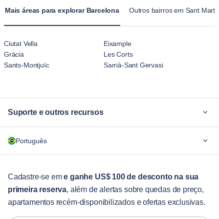
hospedagem temporária de hotel.
Mais áreas para explorar Barcelona
Outros bairros em Sant Martí
Ciutat Vella
Eixample
Gràcia
Les Corts
Sants-Montjuïc
Sarrià-Sant Gervasi
Suporte e outros recursos
Por quê Blueground
Português
Para empresas
Para estudantes
English
Serviços aos hóspedes
Cadastre-se em
e ganhe US$ 100 de desconto na sua
primeira reserva
, além de alertas sobre quedas de preço,
Guias da cidade
Português
apartamentos recém-disponibilizados e ofertas exclusivas.
日本語
Parceiros