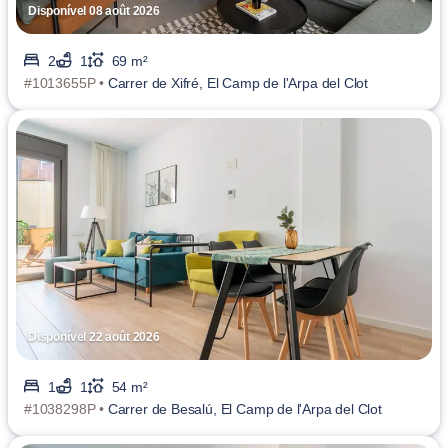
Disponível 08 août 2026
2
1
69 m²
#1013655P •
Carrer de Xifré, El Camp de l'Arpa del Clot
Disponível 22 août 2026
1
1
54 m²
#1038298P •
Carrer de Besalú, El Camp de l'Arpa del Clot