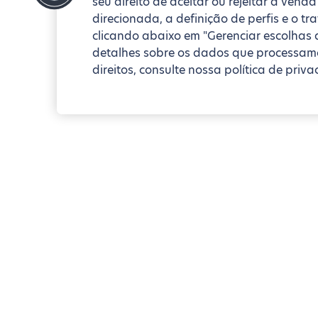
seu direito de aceitar ou rejeitar a ven
direcionada, a definição de perfis e o t
clicando abaixo em "Gerenciar escolhas 
detalhes sobre os dados que processamo
direitos, consulte nossa política de priva
Blueground
Paris
8th arrondissement