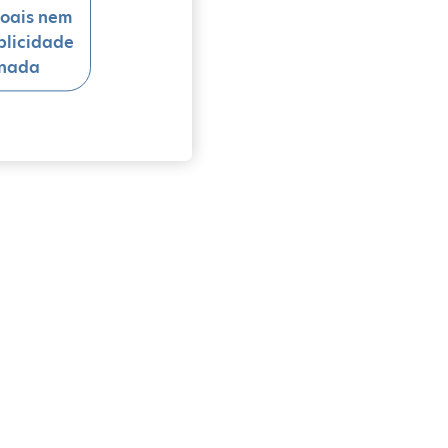
oais nem
blicidade
onada