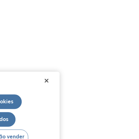
ookies
odos
ão vender