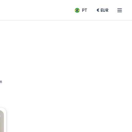
PT
€ EUR
m