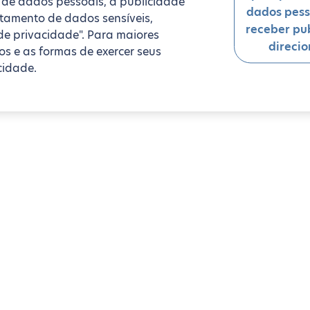
da de dados pessoais, a publicidade
dados pess
ratamento de dados sensíveis,
receber pu
de privacidade". Para maiores
direci
s e as formas de exercer seus
cidade.
Apartamentos estúdio
Quartier du Faubourg-du-Roule