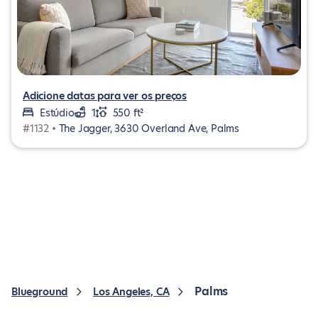
Adicione datas para ver os preços
Estúdio
1
550 ft²
#1132 •
The Jagger, 3630 Overland Ave, Palms
Palms
Blueground
Los Angeles, CA