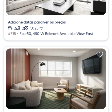
Adicione datas para ver os preços
2
2
1,025 ft²
#718 •
Four50, 450 W Belmont Ave, Lake View East