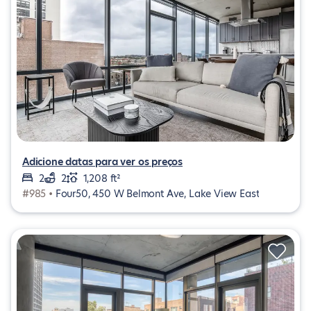
Adicione datas para ver os preços
2
2
1,208 ft²
#985 •
Four50, 450 W Belmont Ave, Lake View East