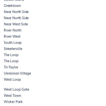
Greektown
Near North Side
Near North Side
Near West Side
River North
River West
South Loop
Streeterville
The Loop
The Loop
Tri-Taylor
Ukrainian Village
West Loop
West Loop Gate
West Town
Wicker Park