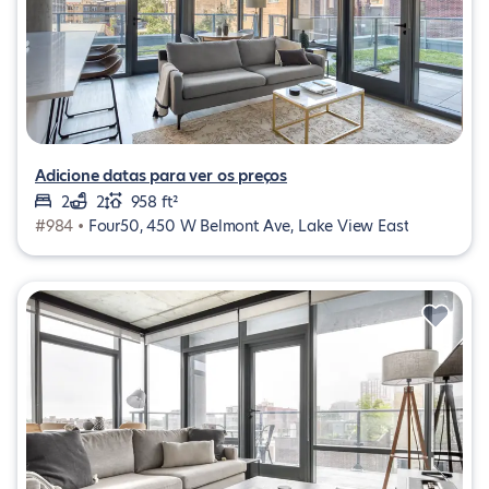
Adicione datas para ver os preços
2
2
958 ft²
#984 •
Four50, 450 W Belmont Ave, Lake View East