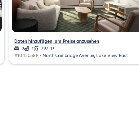
Daten hinzufügen, um Preise anzusehen
2
1
797 ft²
#1042058P •
North Cambridge Avenue, Lake View East