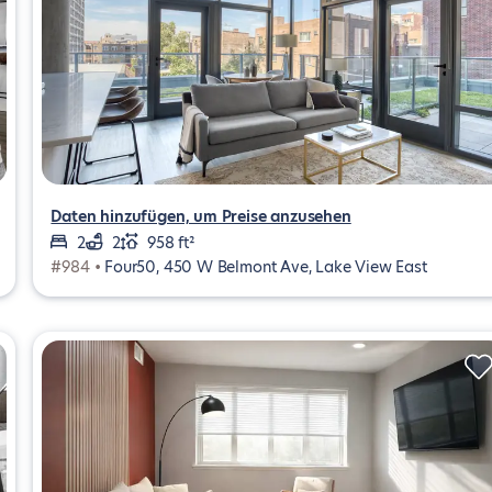
Daten hinzufügen, um Preise anzusehen
2
2
958 ft²
#984 •
Four50, 450 W Belmont Ave, Lake View East