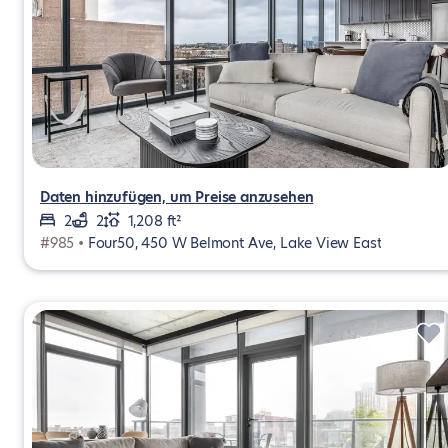
Daten hinzufügen, um Preise anzusehen
2
2
1,208 ft²
#985 •
Four50, 450 W Belmont Ave, Lake View East