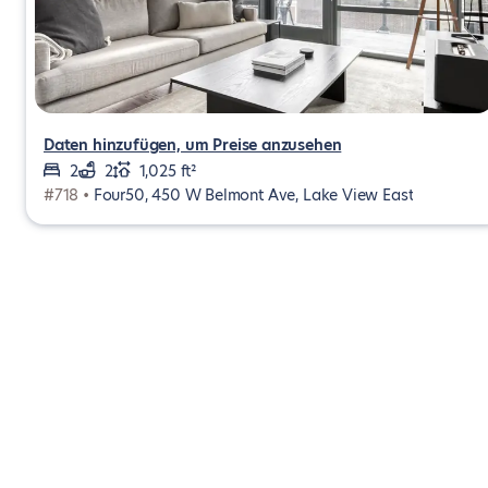
Daten hinzufügen, um Preise anzusehen
2
2
1,025 ft²
#718 •
Four50, 450 W Belmont Ave, Lake View East