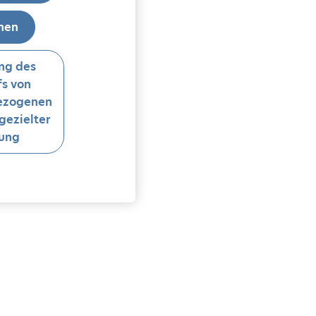
hnen
ng des
s von
ezogenen
gezielter
ung