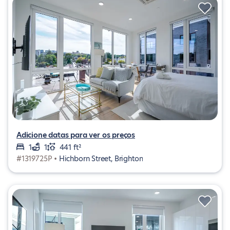
Adicione datas para ver os preços
1
1
441 ft²
#1319725P •
Hichborn Street, Brighton