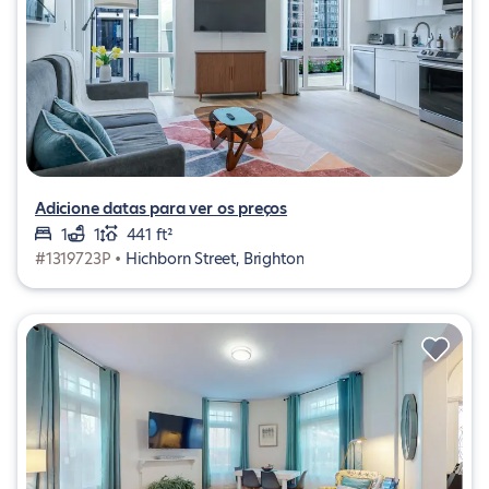
Adicione datas para ver os preços
1
1
441 ft²
#1319723P •
Hichborn Street, Brighton