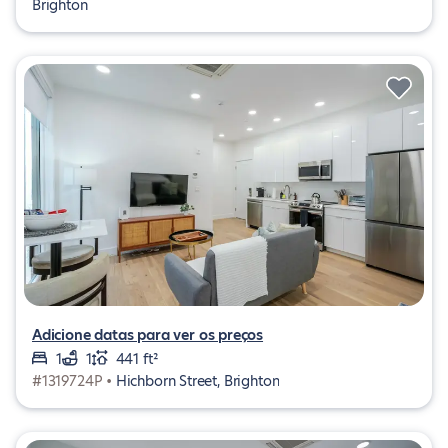
Brighton
Adicione datas para ver os preços
1
1
441 ft²
#1319724P •
Hichborn Street, Brighton