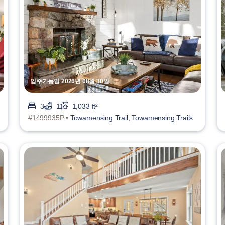
입주가능일 2026년 08월 30일
3
1
1,033 ft²
#1499935P •
Towamensing Trail, Towamensing Trails