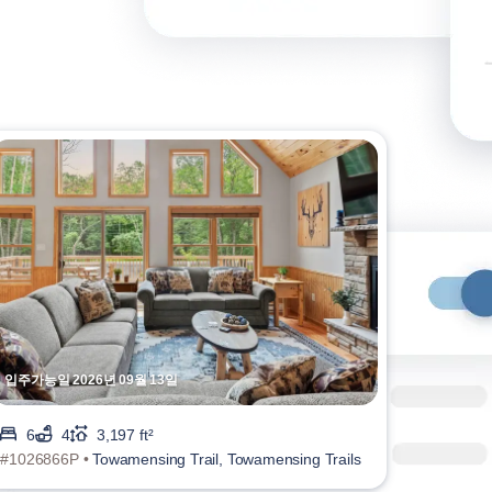
입주가능일 2026년 09월 13일
6
4
3,197 ft²
#1026866P •
Towamensing Trail, Towamensing Trails