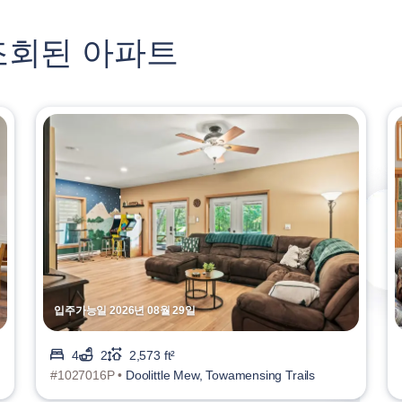
조회된 아파트
입주가능일 2026년 08월 29일
4
2
2,573 ft²
#1027016P •
Doolittle Mew, Towamensing Trails