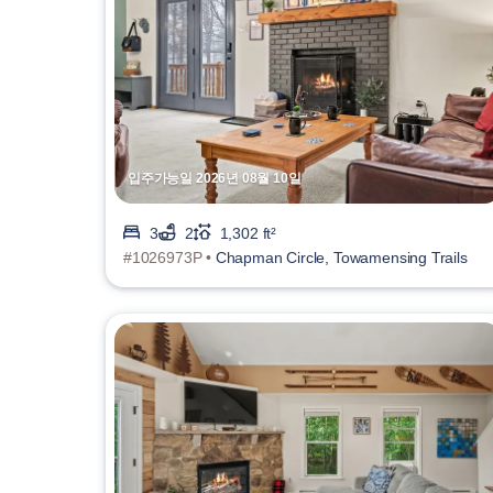
입주가능일 2026년 08월 10일
3
2
1,302 ft²
#1026973P •
Chapman Circle, Towamensing Trails