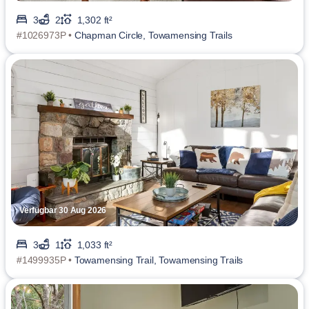
3
2
1,302 ft²
#1026973P •
Chapman Circle, Towamensing Trails
Verfügbar 30 Aug 2026
3
1
1,033 ft²
#1499935P •
Towamensing Trail, Towamensing Trails