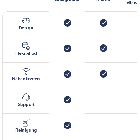
Mietve
Design
Flexibilität
Nebenkosten
—
Support
—
Reinigung