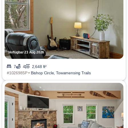
Verfügbar 23 Aug 2026
7
4
2,648 ft²
#1026985P •
Bishop Circle, Towamensing Trails