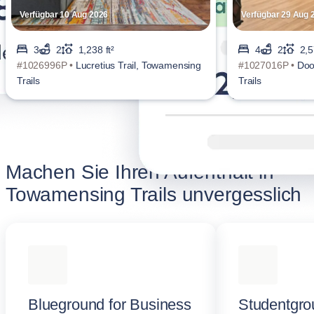
Verfügbar 10 Aug 2026
Verfügbar 29 Aug 
3
2
1,238 ft²
4
2
2,5
#1026996P •
Lucretius Trail, Towamensing
#1027016P •
Doo
Trails
Trails
Machen Sie Ihren Aufenthalt in
Towamensing Trails unvergesslich
Blueground for Business
Studentgro