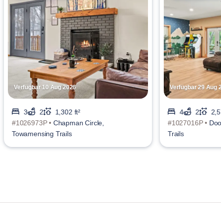
Verfügbar 10 Aug 2026
Verfügbar 29 Aug 
3
2
1,302 ft²
4
2
2,5
#1026973P •
Chapman Circle,
#1027016P •
Doo
Towamensing Trails
Trails