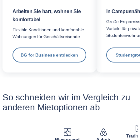
Arbeiten Sie hart, wohnen Sie
In Campusnäh
komfortabel
Große Ersparnis
Vorteile für privat
Flexible Konditionen und komfortable
Studentenwohnu
Wohnungen für Geschäftsreisende.
BG for Business entdecken
Studentgro
So schneiden wir im Vergleich zu
anderen Mietoptionen ab
Tradit
Blueground
Airbnb