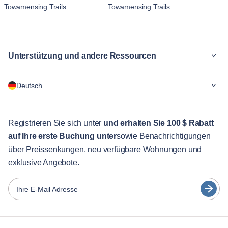
Towamensing Trails
Towamensing Trails
Unterstützung und andere Ressourcen
Warum Blueground
Deutsch
Für Unternehmen
Für Studenten
English
Gästebetreuung
Registrieren Sie sich unter
und erhalten Sie 100 $ Rabatt
auf Ihre erste Buchung unter
sowie Benachrichtigungen
Stadt-Guide
Português
über Preissenkungen, neu verfügbare Wohnungen und
日本語
exklusive Angebote.
Partner
Español
Vermieter von Möbeln
Ihre E-Mail Adresse
Français
Vermieter
Türkçe
Franchise-Partner