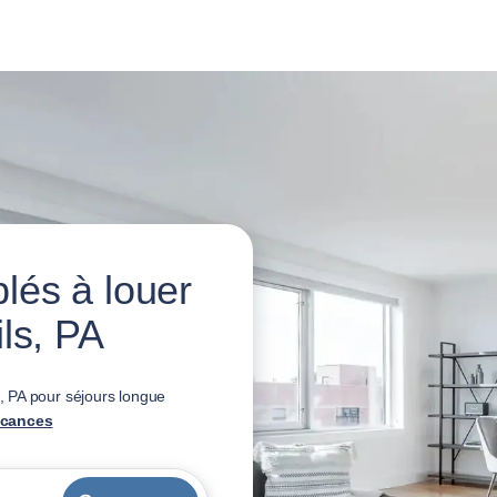
és à louer
ls, PA
 PA pour séjours longue
acances