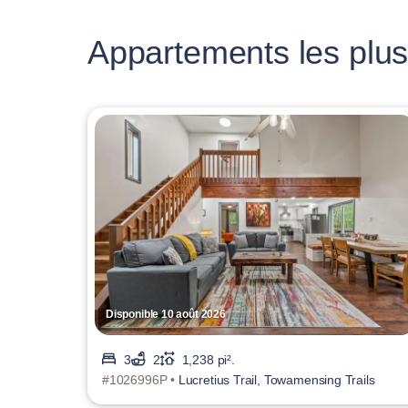
Appartements les plus
Disponible 10 août 2026
3
2
1,238 pi².
#1026996P •
Lucretius Trail, Towamensing Trails