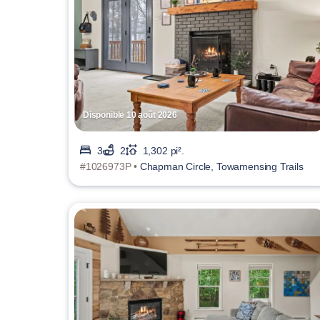
Disponible 10 août 2026
3
2
1,302 pi².
#1026973P •
Chapman Circle, Towamensing Trails