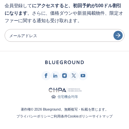
English
ゲスト向け特典サービス
会員登録して
にアクセスすると、初回予約が100ドル割引
になります
。さらに、価格ダウンや新規掲載物件、限定オ
シティガイド
Português
ファーに関する通知も受け取れます。
日本語
パートナー
Español
メールアドレス
家具レンタル事業者
Français
家主
Türkçe
フランチャイズ・パートナー
不動産ブローカー
Deutsch
インフルエンサー＆アフィリエイト
한국어
Blueground
住宅機会均等
会社概要
著作権© 2026 Blueground。無断複写・転載を禁じます。
採用情報
プライバシーポリシー
ご利用条件
Cookieポリシー
サイトマップ
ニュースルーム
Blueprintブログ