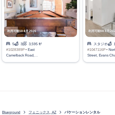
利用可能10 8月 2026
利用可能08 8月 20
5
3
3,595 ft²
スタジオ
#1028389P •
East
#1047116P •
Nor
Camelback Road,
Street, Evans Chu
Camelback Sierra
Blueground
フェニックス, AZ
バケーションレンタル