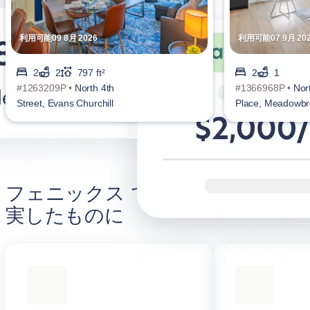
利用可能09 8月 2026
利用可能07 9月 20
2
2
797 ft²
2
1
#1263209P •
North 4th
#1366968P •
Nor
Street, Evans Churchill
Place, Meadowb
フェニックス での滞在をより充
実したものに