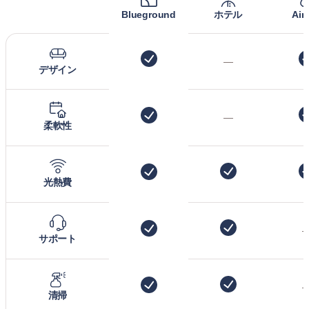
Blueground
ホテル
Air
—
デザイン
—
柔軟性
光熱費
サポート
清掃