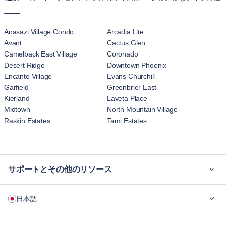
Anasazi Village Condo
Arcadia Lite
Avant
Cactus Glen
Camelback East Village
Coronado
Desert Ridge
Downtown Phoenix
Encanto Village
Evans Churchill
Garfield
Greenbrier East
Kierland
Laveta Place
Midtown
North Mountain Village
Raskin Estates
Tami Estates
サポートとその他のリソース
ご利用の流れ
日本語
企業向け
学生の方へ