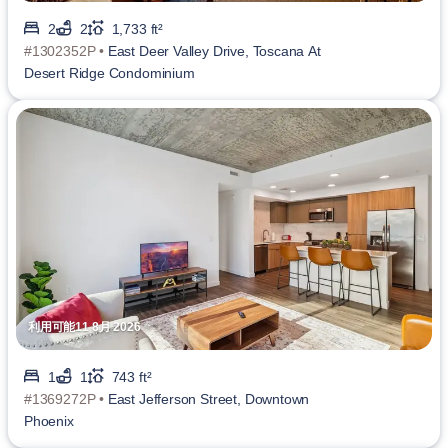
2
2
1,733 ft²
#1302352P •
East Deer Valley Drive, Toscana At
Desert Ridge Condominium
利用可能11 8月 2026
1
1
743 ft²
#1369272P •
East Jefferson Street, Downtown
Phoenix