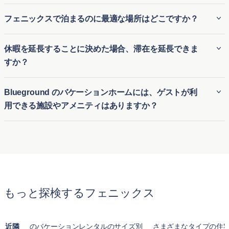
ションや延長された訪問を求める方に最適で、滞在中は自宅
ご滞在中のサポートについて、Blueground は迅速なゲスト
フェニックスで泊まるのに最適な場所はどこですか？
のように快適な環境を提供します。Blueground の柔軟な予
サポートを提供しています。ご不明点やご要望がある場合
約オプションにより、短期滞在と長期滞在のバランスを求め
は、Blueground アプリ、Eメール、または電話を通じて簡単
フェニックスでの滞在先を考えるとき、アルカディアは緑豊
る旅行者にとって便利です。
休暇を延長することに決めた場合、滞在を延長できま
にサポートチームにご連絡いただけます。私たちの対応の早
かでキャメルバックマウンテンに近く、贅沢で静かなライフ
すか？
いサポートチームが、ご滞在中いつでも必要なときにお手伝
スタイルを提供します。活気ある雰囲気を求める方には、ダ
いできるようにいたします。
ウンタウンフェニックスが理想的で、活気あるアートシー
休暇を延長することをお決めになった場合、フェニックス の
Blueground のバケーションホームには、ゲストが利
ン、多様な食事オプション、にぎやかなナイトライフを誇り
当社のバケーション宿泊施設でご滞在を延長いただける柔軟
用できる施設やアメニティはありますか？
ます。トレンディで歩きやすいエリアを好む場合は、ギャラ
性をご提供しています。アプリから簡単に延長をリクエスト
リー、ブティック、カフェが混在する多様なローズベルトロ
するか、サポートチームに連絡して空き状況をご確認いただ
Blueground の フェニックス のバケーションホームに滞在し
ウが最適です。一方、家族連れには、広々とした家や優れた
けます。ご希望の日程で物件が利用可能な限り、ご滞在の延
ているゲストは、さまざまな施設やアメニティを利用できま
学校で知られるパラダイスバレーが魅力的です。どの近所も
長は簡単に行えます。
す。これには、高速 Wi-Fi、ランドリー施設、フィットネス
ユニークな体験を提供し、さまざまなライフスタイルの好み
センター、場合によっては屋上テラスや共用ラウンジも含ま
に応えます。
れることがあります。提供されるアメニティは、ゲストが快
もっと探検するフェニックス
適で楽しい滞在を楽しむために必要なものをすべて整えてい
ます。
近隣
のバケーションレンタルのサイズ別
さまざまなタイプの住