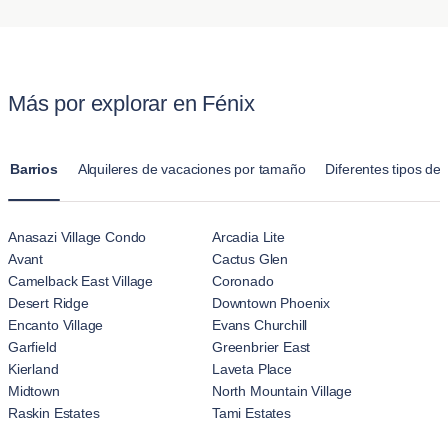
Blueground en Fénix tienen acceso a una variedad de
encontrar atractivo Valley Paradise, conocido por sus amplias
disponible en las fechas deseadas.
instalaciones y comodidades. Estas pueden incluir Wi-Fi de
viviendas y excelentes escuelas, proporcionando un entorno
alta velocidad, instalaciones de lavandería, gimnasios y, a
tranquilo y familiar. Cada vecindario ofrece una experiencia
veces, incluso terrazas en la azotea o salones compartidos.
única, atendiendo a diversas preferencias de estilo de vida.
Más por explorar en Fénix
Las comodidades proporcionadas aseguran que los
huéspedes tengan todo lo necesario para disfrutar de una
estancia cómoda y placentera.
Barrios
Alquileres de vacaciones por tamaño
Diferentes tipos de 
Anasazi Village Condo
Arcadia Lite
Avant
Cactus Glen
Camelback East Village
Coronado
Desert Ridge
Downtown Phoenix
Encanto Village
Evans Churchill
Garfield
Greenbrier East
Kierland
Laveta Place
Midtown
North Mountain Village
Raskin Estates
Tami Estates