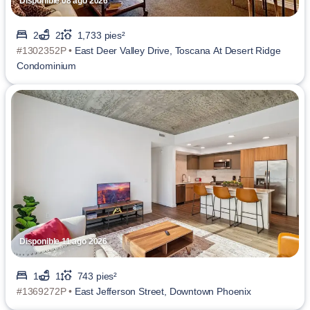
Disponible 08 ago 2026
2
2
1,733 pies²
#1302352P •
East Deer Valley Drive, Toscana At Desert Ridge
Condominium
Disponible 11 ago 2026
1
1
743 pies²
#1369272P •
East Jefferson Street, Downtown Phoenix