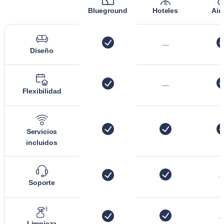
Blueground
Hoteles
Air
—
Diseño
—
Flexibilidad
Servicios
incluidos
Soporte
Limpieza