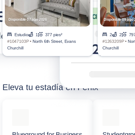
Disponible 07 ago 2026
Disponible 09 ago
Estudio
1
377 pies²
2
2
797
#1047103P •
North 6th Street, Evans
#1263209P •
Nor
Churchill
Churchill
Eleva tu estadía en Fénix
Blueground for Business
Studentgro