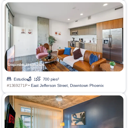
Disponible 11 ago 2026
Estudio
1
700 pies²
#1369271P •
East Jefferson Street, Downtown Phoenix