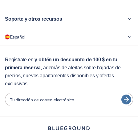
Soporte y otros recursos
¿Por qué Blueground?
Español
Para las empresas
Para estudiantes
English
Servicios para huéspedes
Regístrate en
y obtén un descuento de 100 $ en tu
primera reserva
, además de alertas sobre bajadas de
Guías de ciudades
Português
precios, nuevos apartamentos disponibles y ofertas
日本語
exclusivas.
Socios
Español
Operadores de alquiler amueblado
Tu dirección de correo electrónico
Français
Propietarios
Türkçe
Socios de franquicia
Agentes inmobiliarios
Deutsch
Influenciadores y afiliados