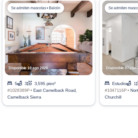
Se admiten mascotas • Balcón
Se admiten mascot
Disponible 10 ago 2026
Disponible 07 ago
5
3
3,595 pies²
Estudio
1
#1028389P •
East Camelback Road,
#1047116P •
Nort
Camelback Sierra
Churchill