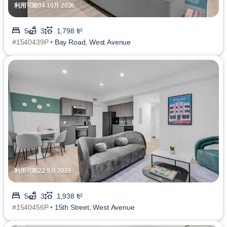
利用可能04 10月 2026
5
3
1,798 ft²
#1540439P •
Bay Road, West Avenue
利用可能22 9月 2026
5
3
1,938 ft²
#1540456P •
15th Street, West Avenue