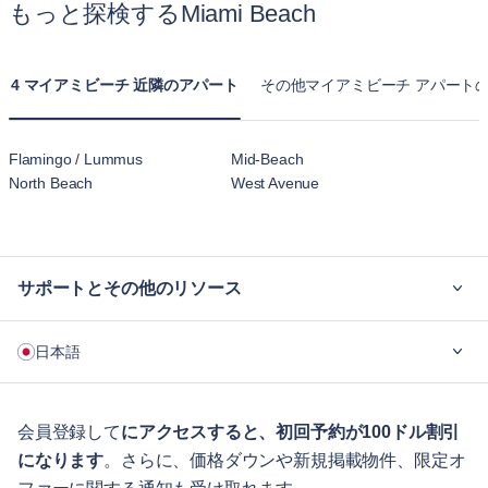
もっと探検するMiami Beach
4 マイアミビーチ 近隣のアパート
その他マイアミビーチ アパート
Flamingo / Lummus
Mid-Beach
North Beach
West Avenue
サポートとその他のリソース
ご利用の流れ
日本語
企業向け
学生の方へ
English
ゲスト向け特典サービス
会員登録して
にアクセスすると、初回予約が100ドル割引
になります
。さらに、価格ダウンや新規掲載物件、限定オ
シティガイド
Português