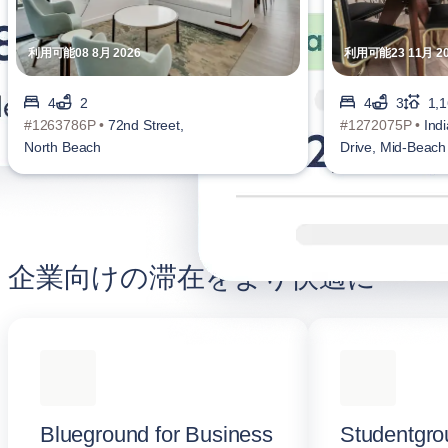
利用可能08 8月 2026
利用可能23 11月 20
4
2
4
3
1,1
#1263786P •
72nd Street,
#1272075P •
Ind
North Beach
Drive, Mid-Beach
企業向けの滞在をより快適に
Blueground for Business
Studentgro