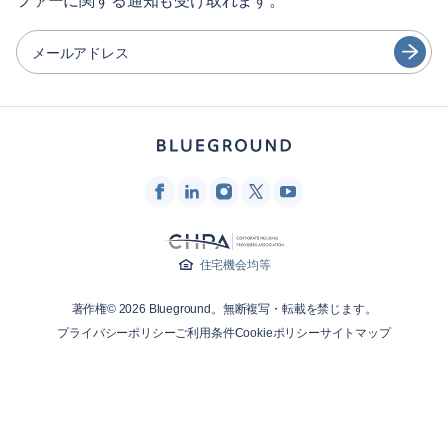
ファーに関する通知も受け取れます。
日本語
パートナー
Español
メールアドレス
家具レンタル事業者
Français
家主
Türkçe
フランチャイズ・パートナー
不動産ブローカー
Deutsch
インフルエンサー＆アフィリエイト
한국어
Blueground
住宅機会均等
会社概要
著作権© 2026 Blueground。無断複写・転載を禁じます。
採用情報
プライバシーポリシー
ご利用条件
Cookieポリシー
サイトマップ
ニュースルーム
Blueprintブログ
お問合せ