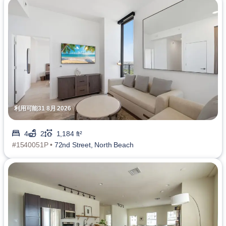
利用可能31 8月 2026
4
2
1,184 ft²
#1540051P •
72nd Street, North Beach