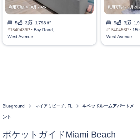
利用可能04 10月 2026
利用可能22 9月 20
5
3
1,798 ft²
5
3
1,9
#1540439P •
Bay Road,
#1540456P •
15th
West Avenue
West Avenue
Blueground
マイアミビーチ, FL
4-ベッドルームアパートメ
ント
ポケットガイドMiami Beach