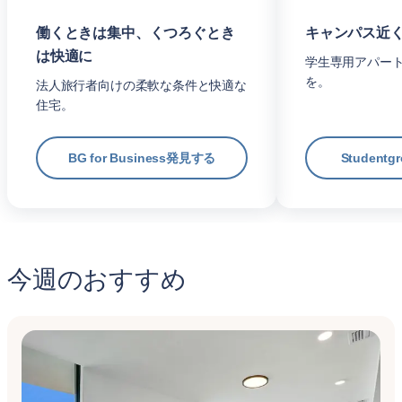
働くときは集中、くつろぐとき
キャンパス近
は快適に
学生専用アパー
を。
法人旅行者向けの柔軟な条件と快適な
住宅。
BG for Business発見する
Student
今週のおすすめ