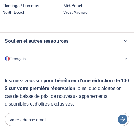
Flamingo / Lummus
Mid-Beach
North Beach
West Avenue
Soutien et autres ressources
Pourquoi Blueground
Français
Pour les entreprises
Pour les étudiants
English
Services aux visiteurs
Inscrivez-vous sur
pour bénéficier d'une réduction de 100
$ sur votre première réservation
, ainsi que d'alertes en
Guides des villes
Português
cas de baisse de prix, de nouveaux appartements
日本語
disponibles et d'offres exclusives.
Partenaires
Español
Opérateurs de location de meubles
Votre adresse email
Français
Propriétaires