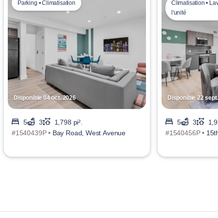
Parking • Climatisation
Climatisation • La
l'unité
Disponible 04 oct. 2026
Disponible 22 sept
5
3
1,798 pi².
5
3
1,9
#1540439P •
Bay Road, West Avenue
#1540456P •
15t