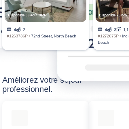
Disponible 08 août 2026
Disponible 23 nov.
4
2
4
3
1,1
#1263786P •
72nd Street, North Beach
#1272075P •
Ind
Beach
Améliorez votre séjour
professionnel.