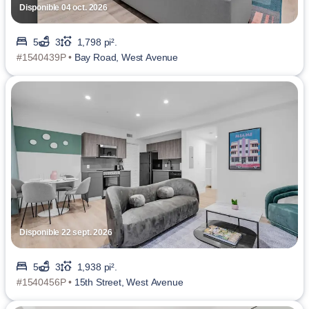
Disponible 04 oct. 2026
5
3
1,798 pi².
#1540439P •
Bay Road, West Avenue
Disponible 22 sept. 2026
5
3
1,938 pi².
#1540456P •
15th Street, West Avenue