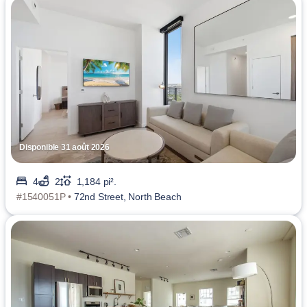
Disponible 31 août 2026
4
2
1,184 pi².
#1540051P •
72nd Street, North Beach