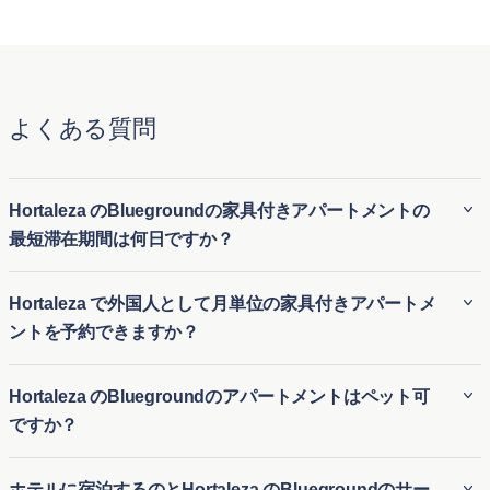
よくある質問
Hortaleza のBluegroundの家具付きアパートメントの
最短滞在期間は何日ですか？
BluegroundのHortaleza の家具付き賃貸アパートは、通常最
Hortaleza で外国人として月単位の家具付きアパートメ
低30 泊の滞在が必要です。そのため、Hortaleza の長期家具
ントを予約できますか？
付き賃貸にも、短期滞在用の一時的な住居にも最適です。引
っ越しや長期滞在の訪問など、さまざまな滞在期間に対応す
外国人でも、Bluegroundを利用すればHortaleza の月極アパ
Hortaleza のBluegroundのアパートメントはペット可
る柔軟性があります。
ート賃貸を簡単に予約できます。ビジネスやレジャーのため
ですか？
にHortaleza の仮住まいを探している方に、柔軟で便利な一
時的な住居を提供します。初めての街でも、長期の契約なし
Bluegroundの多くのHortaleza の賃貸アパートはペット可
ホテルに宿泊するのとHortaleza のBluegroundのサー