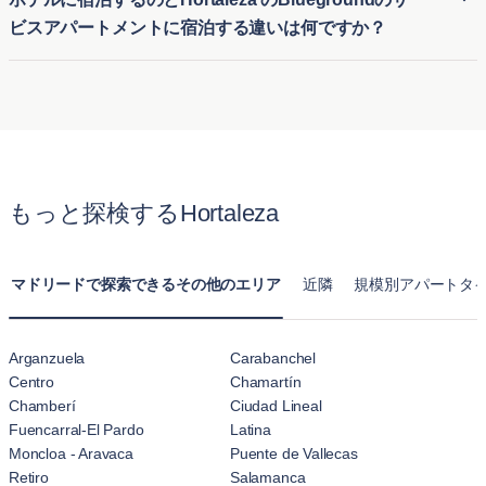
で快適な家具付き住宅に簡単に入居できます。
で、愛犬や愛猫と一緒に快適な生活を送ることができます。
ビスアパートメントに宿泊する違いは何ですか？
Hortaleza のペット可アパートは、ペットに適した公園や設
備の近くに位置する物件が多く、ペットオーナーが安心して
ホテル滞在とBluegroundのHortaleza のサービス付きアパー
利用できる明確なポリシーを提供しています。
トの最大の違いは、快適さと広さです。通常のホテルの部屋
とは異なり、BluegroundのHortaleza の月単位賃貸アパート
はキッチン、リビングルーム、複数のベッドルームが揃った
完全な住まいを提供します。長期滞在向けに設計されてお
もっと探検するHortaleza
り、一時的なホテル宿泊以上に自宅のようにくつろげます。
マドリードで探索できるその他のエリア
近隣
規模別アパートタ
Arganzuela
Carabanchel
Centro
Chamartín
Chamberí
Ciudad Lineal
Fuencarral-El Pardo
Latina
Moncloa - Aravaca
Puente de Vallecas
Retiro
Salamanca