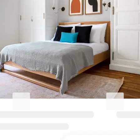
Hortaleza での滞在をより充実し
たものに
Blueground for Business
Studentgro
働くときは集中、くつろぐとき
キャンパス近