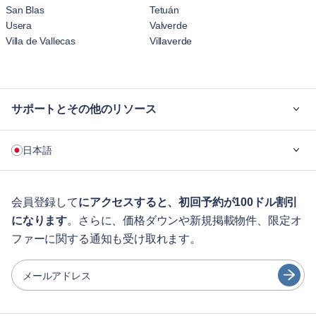
San Blas
Tetuán
Usera
Valverde
Villa de Vallecas
Villaverde
サポートとその他のリソース
ご利用の流れ
日本語
企業向け
学生の方へ
English
ゲスト向け特典サービス
会員登録して
にアクセスすると、初回予約が100ドル割引
になります
。さらに、価格ダウンや新規掲載物件、限定オ
シティガイド
Português
ファーに関する通知も受け取れます。
日本語
パートナー
Español
メールアドレス
家具レンタル事業者
Français
家主