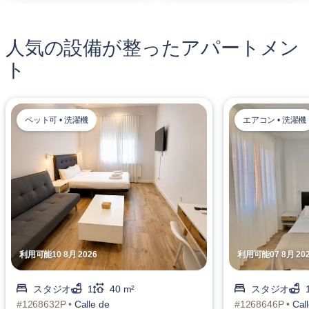
人気の設備が整ったアパートメン
ト
ペット可 • 洗濯機
エアコン • 洗濯機
利用可能10 8月 2026
利用可能07 8月 20
スタジオ
1
40 m²
スタジオ
#1268632P •
Calle de
#1268646P •
Cal