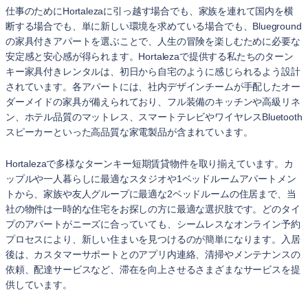
仕事のためにHortalezaに引っ越す場合でも、家族を連れて国内を横
断する場合でも、単に新しい環境を求めている場合でも、Blueground
の家具付きアパートを選ぶことで、人生の冒険を楽しむために必要な
安定感と安心感が得られます。Hortalezaで提供する私たちのターン
キー家具付きレンタルは、初日から自宅のように感じられるよう設計
されています。各アパートには、社内デザインチームが手配したオー
ダーメイドの家具が備えられており、フル装備のキッチンや高級リネ
ン、ホテル品質のマットレス、スマートテレビやワイヤレスBluetooth
スピーカーといった高品質な家電製品が含まれています。
Hortalezaで多様なターンキー短期賃貸物件を取り揃えています。カ
ップルや一人暮らしに最適なスタジオや1ベッドルームアパートメン
トから、家族や友人グループに最適な2ベッドルームの住居まで、当
社の物件は一時的な住宅をお探しの方に最適な選択肢です。どのタイ
プのアパートがニーズに合っていても、シームレスなオンライン予約
プロセスにより、新しい住まいを見つけるのが簡単になります。入居
後は、カスタマーサポートとのアプリ内連絡、清掃やメンテナンスの
依頼、配達サービスなど、滞在を向上させるさまざまなサービスを提
供しています。