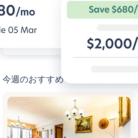
は快適に
学生専用アパー
を。
法人旅行者向けの柔軟な条件と快適な
住宅。
BG for Business発見する
Student
今週のおすすめ