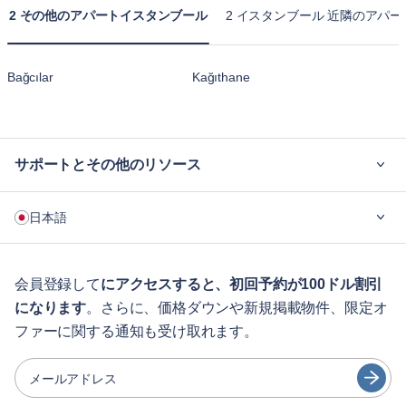
2 その他のアパートイスタンブール
2 イスタンブール 近隣のアパー
Bağcılar
Kağıthane
サポートとその他のリソース
ご利用の流れ
日本語
企業向け
学生の方へ
English
ゲスト向け特典サービス
会員登録して
にアクセスすると、初回予約が100ドル割引
になります
。さらに、価格ダウンや新規掲載物件、限定オ
シティガイド
Português
ファーに関する通知も受け取れます。
日本語
パートナー
Español
メールアドレス
家具レンタル事業者