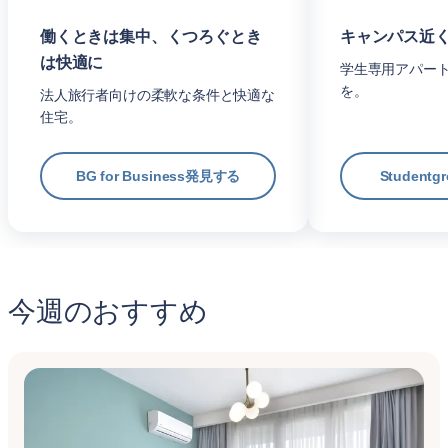
働くときは集中、くつろぐとき
キャンパス近
は快適に
学生専用アパー
を。
法人旅行者向けの柔軟な条件と快適な
住宅。
BG for Business発見する
Student
今週のおすすめ