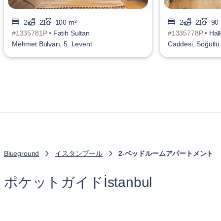
2
2
100 m²
2
2
90
#1335781P •
Fatih Sultan
#1335778P •
Halk
Mehmet Bulvarı, 5. Levent
Caddesi, Söğütl
Blueground
イスタンブール
2-ベッドルームアパートメント
ポケットガイドİstanbul