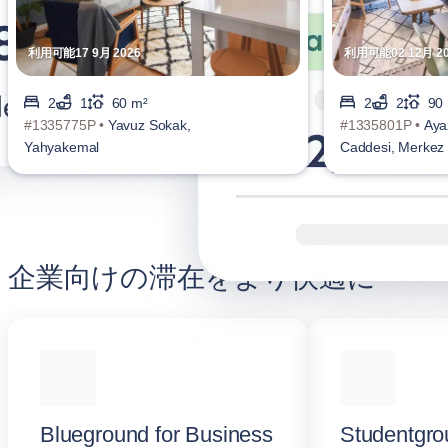
利用可能17 9月 2026
利用可能02 12月 20
2
1
60 m²
2
2
90
#1335775P •
Yavuz Sokak,
#1335801P •
Ay
Yahyakemal
Caddesi, Merkez
企業向けの滞在をより快適に
Blueground for Business
Studentgro