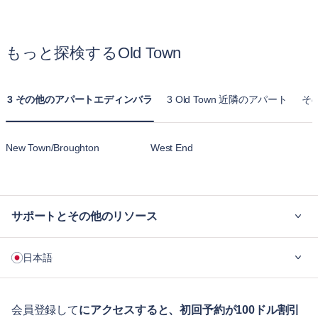
もっと探検するOld Town
3 その他のアパートエディンバラ
3 Old Town 近隣のアパート
その
New Town/Broughton
West End
サポートとその他のリソース
ご利用の流れ
日本語
企業向け
学生の方へ
English
ゲスト向け特典サービス
会員登録して
にアクセスすると、初回予約が100ドル割引