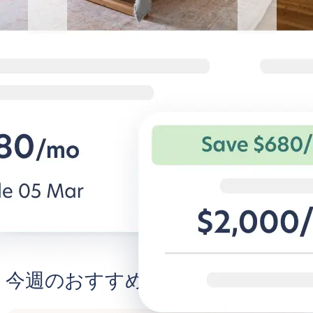
Blueground for Business
Studentgro
働くときは集中、くつろぐとき
キャンパス近
は快適に
学生専用アパー
を。
法人旅行者向けの柔軟な条件と快適な
住宅。
BG for Business発見する
Student
今週のおすすめ