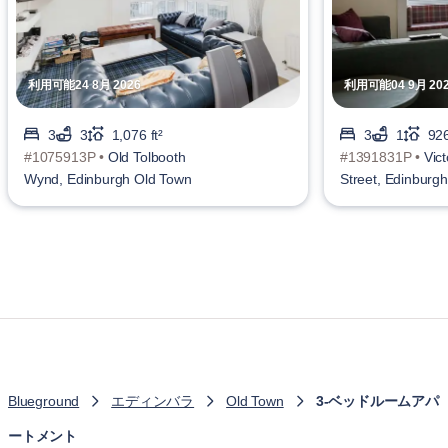
利用可能24 8月 2026
利用可能04 9月 20
3
3
1,076 ft²
3
1
926
#1075913P •
Old Tolbooth
#1391831P •
Vict
Wynd, Edinburgh Old Town
Street, Edinburgh
Town
Blueground
エディンバラ
Old Town
3-ベッドルームアパ
ートメント