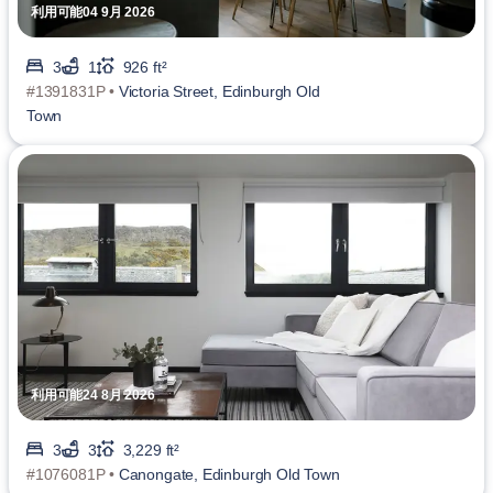
利用可能04 9月 2026
3
1
926 ft²
#1391831P •
Victoria Street, Edinburgh Old
Town
利用可能24 8月 2026
3
3
3,229 ft²
#1076081P •
Canongate, Edinburgh Old Town