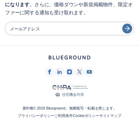
になります
。さらに、価格ダウンや新規掲載物件、限定オ
シティガイド
Português
ファーに関する通知も受け取れます。
日本語
パートナー
Español
メールアドレス
家具レンタル事業者
Français
家主
Türkçe
フランチャイズ・パートナー
不動産ブローカー
Deutsch
インフルエンサー＆アフィリエイト
한국어
Blueground
住宅機会均等
会社概要
著作権© 2026 Blueground。無断複写・転載を禁じます。
採用情報
プライバシーポリシー
ご利用条件
Cookieポリシー
サイトマップ
ニュースルーム
Blueprintブログ
お問合せ